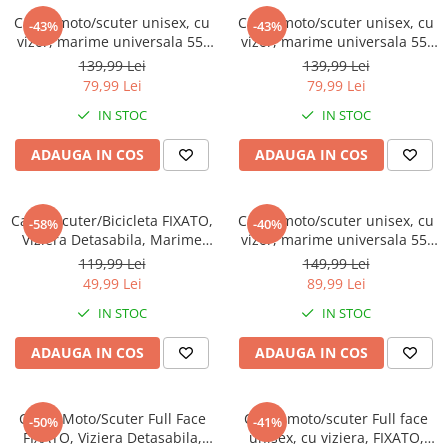
Casca moto/scuter unisex, cu
Casca moto/scuter unisex, cu
-43%
-43%
vizor, marime universala 55-
vizor, marime universala 55-
60cm, roz, FIXATO
60cm, gri, FIXATO
139,99 Lei
139,99 Lei
79,99 Lei
79,99 Lei
IN STOC
IN STOC
ADAUGA IN COS
ADAUGA IN COS
Casca Scuter/Bicicleta FIXATO,
Casca moto/scuter unisex, cu
-58%
-40%
Viziera Detasabila, Marime
vizor, marime universala 55-
Universala 54-60 cm, Negru
60cm, FIXATO, neagra
119,99 Lei
149,99 Lei
49,99 Lei
89,99 Lei
IN STOC
IN STOC
ADAUGA IN COS
ADAUGA IN COS
Casca Moto/Scuter Full Face
Casca moto/scuter Full face
-50%
-41%
FIXATO, Viziera Detasabila,
unisex, cu viziera, FIXATO,