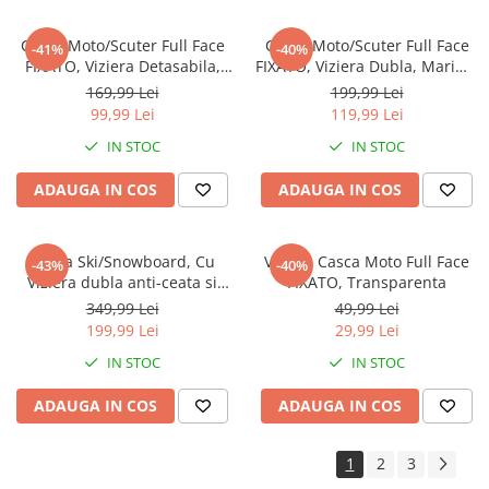
Casca Moto/Scuter Full Face
Casca Moto/Scuter Full Face
-41%
-40%
FIXATO, Viziera Detasabila,
FIXATO, Viziera Dubla, Marime
Marime Universala 59-62cm,
Universala 59-62cm, Rosu
169,99 Lei
199,99 Lei
Gri
99,99 Lei
119,99 Lei
IN STOC
IN STOC
ADAUGA IN COS
ADAUGA IN COS
Casca Ski/Snowboard, Cu
Viziera Casca Moto Full Face
-43%
-40%
Viziera dubla anti-ceata si
FIXATO, Transparenta
anti-UV, FIXATO, Dimensiune
349,99 Lei
49,99 Lei
reglabila, Circumferinta 58-
199,99 Lei
29,99 Lei
62, Verde
IN STOC
IN STOC
ADAUGA IN COS
ADAUGA IN COS
1
2
3