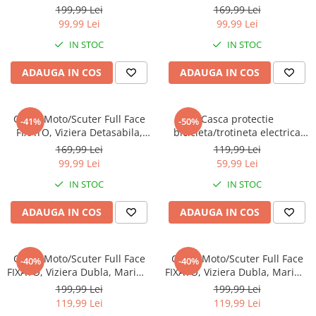
Marime Universala 59-62cm,
marime universala 59-62cm,
199,99 Lei
169,99 Lei
Albastru
neagra
99,99 Lei
99,99 Lei
IN STOC
IN STOC
ADAUGA IN COS
ADAUGA IN COS
Casca Moto/Scuter Full Face
Casca protectie
-41%
-50%
FIXATO, Viziera Detasabila,
bicicleta/trotineta electrica
Marime Universala 59-62cm,
FIXATO, Unisex, cu viziera
169,99 Lei
119,99 Lei
Rosu
detasabila, usoara si
99,99 Lei
59,99 Lei
aerodinamica, marime
IN STOC
IN STOC
universala 55-62 cm, Neagra
ADAUGA IN COS
ADAUGA IN COS
Casca Moto/Scuter Full Face
Casca Moto/Scuter Full Face
-40%
-40%
FIXATO, Viziera Dubla, Marime
FIXATO, Viziera Dubla, Marime
Universala 59-62cm, Negru
Universala 59-62cm, Albastru
199,99 Lei
199,99 Lei
119,99 Lei
119,99 Lei