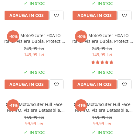
IN STOC
IN STOC
ADAUGA IN COS
ADAUGA IN COS
Casca Moto/Scuter FIXATO
Casca Moto/Scuter FIXATO
-40%
-40%
Italia, Viziera Dubla, Protectie
Italia, Viziera Dubla, Protectie
UV, Marime universala 57-
UV, Marime universala 57-
249,99 Lei
249,99 Lei
61cm, Negru
61cm, Gri
149,99 Lei
149,99 Lei
IN STOC
IN STOC
ADAUGA IN COS
ADAUGA IN COS
Casca Moto/Scuter Full Face
Casca Moto/Scuter Full Face
-41%
-41%
FIXATO, Viziera Detasabila,
FIXATO, Viziera Detasabila,
Marime Universala 59-62cm,
Marime Universala 59-62cm,
169,99 Lei
169,99 Lei
Rosu
Albastru
99,99 Lei
99,99 Lei
IN STOC
IN STOC