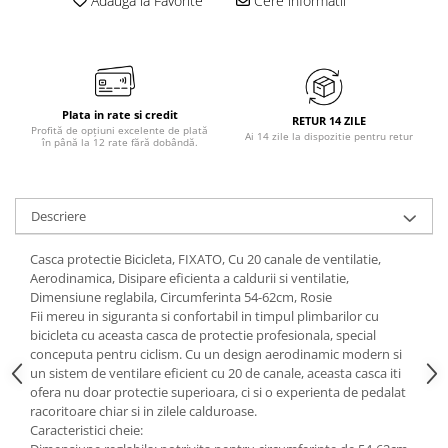
Adauga la Favorite
Cere informatii
Plata in rate si credit
RETUR 14 ZILE
Profită de opțiuni excelente de plată
Ai 14 zile la dispozitie pentru retur
în până la 12 rate fără dobândă.
Descriere
Casca protectie Bicicleta, FIXATO, Cu 20 canale de ventilatie,
Aerodinamica, Disipare eficienta a caldurii si ventilatie,
Dimensiune reglabila, Circumferinta 54-62cm, Rosie
Fii mereu in siguranta si confortabil in timpul plimbarilor cu
bicicleta cu aceasta casca de protectie profesionala, special
conceputa pentru ciclism. Cu un design aerodinamic modern si
un sistem de ventilare eficient cu 20 de canale, aceasta casca iti
ofera nu doar protectie superioara, ci si o experienta de pedalat
racoritoare chiar si in zilele calduroase.
Caracteristici cheie: