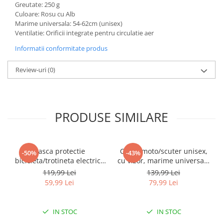
Greutate: 250 g
Culoare: Rosu cu Alb
Marime universala: 54-62cm (unisex)
Ventilatie: Orificii integrate pentru circulatie aer
Informatii conformitate produs
Review-uri
(0)
PRODUSE SIMILARE
Casca protectie
Casca moto/scuter unisex,
-50%
-43%
bicicleta/trotineta electrica
cu vizor, marime universala
FIXATO, Unisex, cu viziera
55-60cm, neagra, FIXATO
119,99 Lei
139,99 Lei
detasabila, usoara si
59,99 Lei
79,99 Lei
aerodinamica, marime
universala 55-62 cm,
Neagra
IN STOC
IN STOC