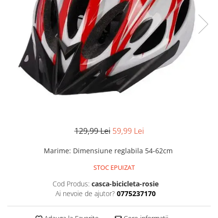
129,99 Lei
59,99 Lei
Marime
:
Dimensiune reglabila 54-62cm
STOC EPUIZAT
Cod Produs:
casca-bicicleta-rosie
Ai nevoie de ajutor?
0775237170