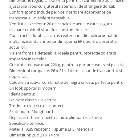
Dimensiune reglabila: potrivita pentru circumferinte de 54-62cm,
ajustabila rapid cu ajutorul sistemului de strangere dorsal.
Confort sporit: include pernite interioare absorbante de
transpiratie, lavabile si detasabile.
Ventilatie excelenta: 20 de canale de aerisire care asigura
disiparea caldurii si un flux constant de aer.
Constructie durabila: carcasa exterioara din policarbonat de
inalta rezistenta si interior din spuma EPS pentru absorbtia
socurilor.
Viziera frontala detasabila, ideala pentru protectie solara si
impotriva insectelor.
Greutate redusa: doar 220 g, pentru o purtare usoara si placuta.
Dimensiuni compacte: 26 x 21 x 14 cm – usor de transportat si
depozitat.
Culoare atractiva: combinatie de negru si rosu, perfecta pentru
un look sportiv si modern.
Ideala pentru:
Biciclete clasice si electrice
Trotinete electrice (e-scooter)
Skateboard / longboard
Deplasari urbane, naveta zilnica, plimbari relaxante
Specificatii tehnice:
Material: ABS rezistent + spuma EPS interioara
Dimensiuni: 26 x 21 x 14 cm