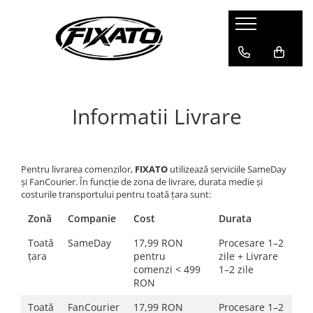
CASTI
ECHIPAMENTE
ACCESORII
CASTI INTEGRALE
PROTECTII
SUPORTURI TELEFON
CASTI OPEN FACE
Genunchiere si cotiere
CUTII PORTBAGAJ MOTO
Informatii Livrare
Armuri
CASTI FLIP-UP
ACCESORII BICICLETA / TROTINETA
MANUSI
CASTI ENDURO / CROSS / ATV
Extensii Ghidon
Manusi Moto
GPS TRACKER
CASTI RETRO
Pentru livrarea comenzilor,
FIXATO
utilizează serviciile SameDay
Manusi pentru Ghidon
și FanCourier. În funcție de zona de livrare, durata medie și
VIZIERE SI ACCESORII CASTI
Manusi Bicicleta
costurile transportului pentru toată țara sunt:
CASTI COPII
OCHELARI MOTO
Zonă
Companie
Cost
Durata
CASTI BICICLETA / TROTINETA
CAGULE
Toată
SameDay
17,99 RON
Procesare 1–2
CASTI SKI / SNOWBOARD
BANDANE
țara
pentru
zile + Livrare
comenzi < 499
1–2 zile
RON
Toată
FanCourier
17,99 RON
Procesare 1–2