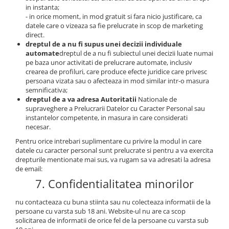
in instanta;
- in orice moment, in mod gratuit si fara nicio justificare, ca
datele care o vizeaza sa fie prelucrate in scop de marketing
direct.
dreptul de a nu fi supus unei decizii individuale
automate
dreptul de a nu fi subiectul unei decizii luate numai
pe baza unor activitati de prelucrare automate, inclusiv
crearea de profiluri, care produce efecte juridice care privesc
persoana vizata sau o afecteaza in mod similar intr-o masura
semnificativa;
dreptul de a va adresa Autoritatii
Nationale de
supraveghere a Prelucrarii Datelor cu Caracter Personal sau
instantelor competente, in masura in care considerati
necesar.
Pentru orice intrebari suplimentare cu privire la modul in care
datele cu caracter personal sunt prelucrate si pentru a va exercita
drepturile mentionate mai sus, va rugam sa va adresati la adresa
de email:
7. Confidentialitatea minorilor
nu contacteaza cu buna stiinta sau nu colecteaza informatii de la
persoane cu varsta sub 18 ani. Website-ul nu are ca scop
solicitarea de informatii de orice fel de la persoane cu varsta sub