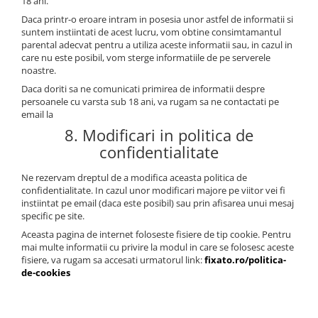
18 ani.
Daca printr-o eroare intram in posesia unor astfel de informatii si
suntem instiintati de acest lucru, vom obtine consimtamantul
parental adecvat pentru a utiliza aceste informatii sau, in cazul in
care nu este posibil, vom sterge informatiile de pe serverele
noastre.
Daca doriti sa ne comunicati primirea de informatii despre
persoanele cu varsta sub 18 ani, va rugam sa ne contactati pe
email la
8. Modificari in politica de
confidentialitate
Ne rezervam dreptul de a modifica aceasta politica de
confidentialitate. In cazul unor modificari majore pe viitor vei fi
instiintat pe email (daca este posibil) sau prin afisarea unui mesaj
specific pe site.
Aceasta pagina de internet foloseste fisiere de tip cookie. Pentru
mai multe informatii cu privire la modul in care se folosesc aceste
fisiere, va rugam sa accesati urmatorul link:
fixato.ro/politica-
de-cookies