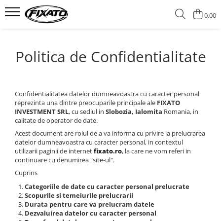
0,00
CASTI
ECHIPAMENTE
ACCESORII
Politica de Confidentialitate
CASTI INTEGRALE
PROTECTII
SUPORTURI TELEFON
CASTI OPEN FACE
Genunchiere si cotiere
CUTII PORTBAGAJ MOTO
Armuri
CASTI FLIP-UP
ACCESORII BICICLETA / TROTINETA
MANUSI
Confidentialitatea datelor dumneavoastra cu caracter personal
CASTI ENDURO / CROSS / ATV
Extensii Ghidon
reprezinta una dintre preocuparile principale ale
FIXATO
Manusi Moto
GPS TRACKER
INVESTMENT SRL
, cu sediul in
Slobozia, Ialomita
Romania, in
CASTI RETRO
calitate de operator de date.
Manusi pentru Ghidon
VIZIERE SI ACCESORII CASTI
Acest document are rolul de a va informa cu privire la prelucrarea
Manusi Bicicleta
datelor dumneavoastra cu caracter personal, in contextul
CASTI COPII
OCHELARI MOTO
utilizarii paginii de internet
fixato.ro
, la care ne vom referi in
CASTI BICICLETA / TROTINETA
continuare cu denumirea "site-ul".
CAGULE
Cuprins
CASTI SKI / SNOWBOARD
BANDANE
Categoriile de date cu caracter personal prelucrate
Scopurile si temeiurile prelucrarii
Durata pentru care va prelucram datele
Dezvaluirea datelor cu caracter personal