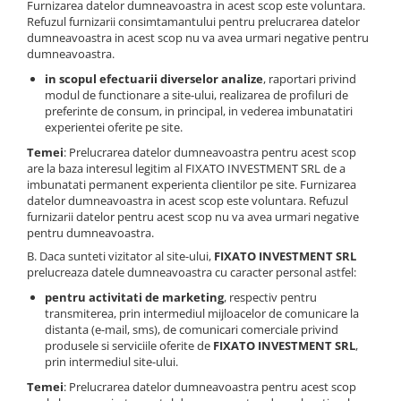
Furnizarea datelor dumneavoastra in acest scop este voluntara.
Refuzul furnizarii consimtamantului pentru prelucrarea datelor
dumneavoastra in acest scop nu va avea urmari negative pentru
dumneavoastra.
in scopul efectuarii diverselor analize
, raportari privind
modul de functionare a site-ului, realizarea de profiluri de
preferinte de consum, in principal, in vederea imbunatatiri
experientei oferite pe site.
Temei
: Prelucrarea datelor dumneavoastra pentru acest scop
are la baza interesul legitim al FIXATO INVESTMENT SRL de a
imbunatati permanent experienta clientilor pe site. Furnizarea
datelor dumneavoastra in acest scop este voluntara. Refuzul
furnizarii datelor pentru acest scop nu va avea urmari negative
pentru dumneavoastra.
B. Daca sunteti vizitator al site-ului,
FIXATO INVESTMENT SRL
prelucreaza datele dumneavoastra cu caracter personal astfel:
pentru activitati de marketing
, respectiv pentru
transmiterea, prin intermediul mijloacelor de comunicare la
distanta (e-mail, sms), de comunicari comerciale privind
produsele si serviciile oferite de
FIXATO INVESTMENT SRL
,
prin intermediul site-ului.
Temei
: Prelucrarea datelor dumneavoastra pentru acest scop