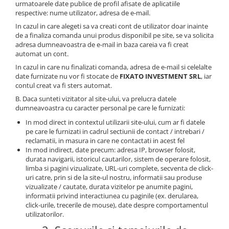
urmatoarele date publice de profil afisate de aplicatiile
respective: nume utilizator, adresa de e-mail.
In cazul in care alegeti sa va creati cont de utilizator doar inainte
de a finaliza comanda unui produs disponibil pe site, se va solicita
adresa dumneavoastra de e-mail in baza careia va fi creat
automat un cont.
In cazul in care nu finalizati comanda, adresa de e-mail si celelalte
date furnizate nu vor fi stocate de
FIXATO INVESTMENT SRL
, iar
contul creat va fi sters automat.
B. Daca sunteti vizitator al site-ului, va prelucra datele
dumneavoastra cu caracter personal pe care le furnizati:
In mod direct in contextul utilizarii site-ului, cum ar fi datele
pe care le furnizati in cadrul sectiunii de contact / intrebari /
reclamatii, in masura in care ne contactati in acest fel
In mod indirect, date precum: adresa IP, browser folosit,
durata navigarii, istoricul cautarilor, sistem de operare folosit,
limba si pagini vizualizate, URL-uri complete, secventa de click-
uri catre, prin si de la site-ul nostru, informatii sau produse
vizualizate / cautate, durata vizitelor pe anumite pagini,
informatii privind interactiunea cu paginile (ex. derularea,
click-urile, trecerile de mouse), date despre comportamentul
utilizatorilor.