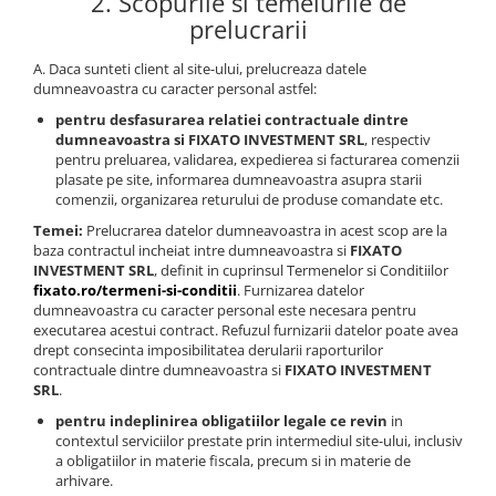
2. Scopurile si temeiurile de
prelucrarii
A. Daca sunteti client al site-ului, prelucreaza datele
dumneavoastra cu caracter personal astfel:
pentru desfasurarea relatiei contractuale dintre
dumneavoastra si FIXATO INVESTMENT SRL
, respectiv
pentru preluarea, validarea, expedierea si facturarea comenzii
plasate pe site, informarea dumneavoastra asupra starii
comenzii, organizarea returului de produse comandate etc.
Temei:
Prelucrarea datelor dumneavoastra in acest scop are la
baza contractul incheiat intre dumneavoastra si
FIXATO
INVESTMENT SRL
, definit in cuprinsul Termenelor si Conditiilor
fixato.ro/termeni-si-conditii
. Furnizarea datelor
dumneavoastra cu caracter personal este necesara pentru
executarea acestui contract. Refuzul furnizarii datelor poate avea
drept consecinta imposibilitatea derularii raporturilor
contractuale dintre dumneavoastra si
FIXATO INVESTMENT
SRL
.
pentru indeplinirea obligatiilor legale ce revin
in
contextul serviciilor prestate prin intermediul site-ului, inclusiv
a obligatiilor in materie fiscala, precum si in materie de
arhivare.