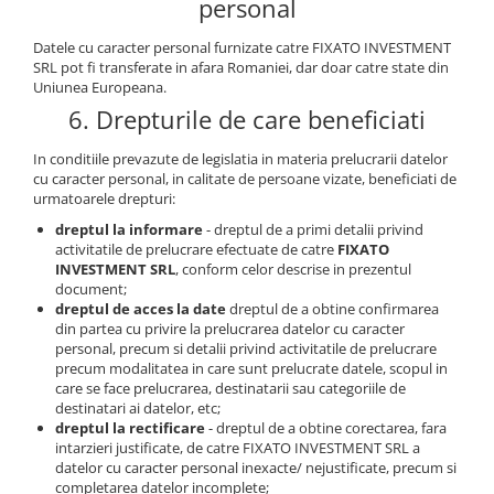
personal
Datele cu caracter personal furnizate catre FIXATO INVESTMENT
SRL pot fi transferate in afara Romaniei, dar doar catre state din
Uniunea Europeana.
6. Drepturile de care beneficiati
In conditiile prevazute de legislatia in materia prelucrarii datelor
cu caracter personal, in calitate de persoane vizate, beneficiati de
urmatoarele drepturi:
dreptul la informare
- dreptul de a primi detalii privind
activitatile de prelucrare efectuate de catre
FIXATO
INVESTMENT SRL
, conform celor descrise in prezentul
document;
dreptul de acces la date
dreptul de a obtine confirmarea
din partea cu privire la prelucrarea datelor cu caracter
personal, precum si detalii privind activitatile de prelucrare
precum modalitatea in care sunt prelucrate datele, scopul in
care se face prelucrarea, destinatarii sau categoriile de
destinatari ai datelor, etc;
dreptul la rectificare
- dreptul de a obtine corectarea, fara
intarzieri justificate, de catre FIXATO INVESTMENT SRL a
datelor cu caracter personal inexacte/ nejustificate, precum si
completarea datelor incomplete;