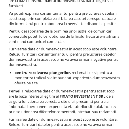
are la baza consimtamantul dumneavoastra, daca alegeti sa-l
furnizati.
Va puteti exprima consimtamantul pentru prelucrarea datelor in
acest scop prin completarea si bifarea casutei corespunzatoare
din formularul pentru abonarea la newsletter disponibil pe site.
Pentru dezabonarea de la primirea unor astfel de comunicari
comerciale puteti folosi optiunea de la finalul fiecarui e-mail/ sms
continand comunicari comerciale.
Furnizarea datelor dumneavoastra in acest scop este voluntara.
Refuzul furnizarii consimtamantului pentru prelucrarea datelor
dumneavoastra in acest scop nu va avea urmari negative pentru
dumneavoastra.
pentru rezolvarea plangerilor
, reclamatiilor si pentru a
monitoriza traficul si a imbunatati experienta dumneavoastra
oferita pe site.
Temei
: Prelucrarea datelor dumneavoastra pentru acest scop
are la baza interesul legitim al
FIXATO INVESTMENT SRL
de a
asigura functionarea corecta a site-ului, precum si pentru a
imbunatati permanent experienta vizitatorilor site-ului, inclusiv
prin solutionarea diferitelor comentarii, intrebari sau reclamatii.
Furnizarea datelor dumneavoastra in acest scop este voluntara.
Refuzul furnizarii datelor pentru acest scop nu va avea urmari