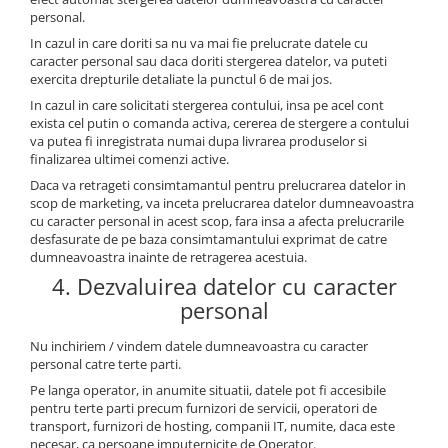
personal.
In cazul in care doriti sa nu va mai fie prelucrate datele cu
caracter personal sau daca doriti stergerea datelor, va puteti
exercita drepturile detaliate la punctul 6 de mai jos.
In cazul in care solicitati stergerea contului, insa pe acel cont
exista cel putin o comanda activa, cererea de stergere a contului
va putea fi inregistrata numai dupa livrarea produselor si
finalizarea ultimei comenzi active.
Daca va retrageti consimtamantul pentru prelucrarea datelor in
scop de marketing, va inceta prelucrarea datelor dumneavoastra
cu caracter personal in acest scop, fara insa a afecta prelucrarile
desfasurate de pe baza consimtamantului exprimat de catre
dumneavoastra inainte de retragerea acestuia.
4. Dezvaluirea datelor cu caracter
personal
Nu inchiriem / vindem datele dumneavoastra cu caracter
personal catre terte parti.
Pe langa operator, in anumite situatii, datele pot fi accesibile
pentru terte parti precum furnizori de servicii, operatori de
transport, furnizori de hosting, companii IT, numite, daca este
necesar, ca persoane imputernicite de Operator.