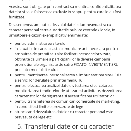
Acestea sunt obligate prin contract sa mentina confidentialitatea
datelor si sa le foloseasca exclusiv in scopul pentru care le-au fost
furnizate.
De asemenea, am putea dezvalui datele dumneavoastra cu
caracter personal catre autoritatile publice centrale / locale, in
urmatoarele cazuri exemplificativ enumerate:
pentru administrarea site-ului
in situatiile in care aceasta comunicare ar fi necesara pentru
atribuirea de premii sau alte facilitati persoanelor vizate,
obtinute ca urmare a participarii lor la diverse campanii
promotionale organizate de catre FIXATO INVESTMENT SRL
prin intermediul site-ului;
pentru mentinerea, personalizarea si imbunatatirea site-ului si
a serviciilor derulate prin intermediul lui
pentru efectuarea analizei datelor, testarea si cercetarea,
monitorizarea tendintelor de utilizare si activitate, dezvoltarea
caracteristicilor de siguranta si autentificarea utilizatorilor
pentru transmiterea de comunicari comerciale de marketing,
in conditiile si limitele prevazute de lege
atunci cand dezvaluirea datelor cu caracter personal este
prevazuta de lege etc.
5. Transferul datelor cu caracter