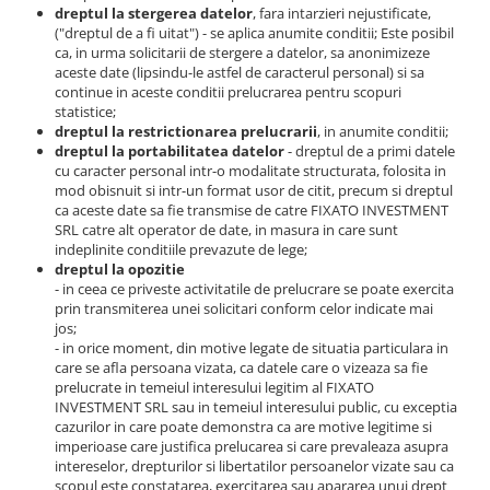
dreptul la stergerea datelor
, fara intarzieri nejustificate,
("dreptul de a fi uitat") - se aplica anumite conditii; Este posibil
ca, in urma solicitarii de stergere a datelor, sa anonimizeze
aceste date (lipsindu-le astfel de caracterul personal) si sa
continue in aceste conditii prelucrarea pentru scopuri
statistice;
dreptul la restrictionarea prelucrarii
, in anumite conditii;
dreptul la portabilitatea datelor
- dreptul de a primi datele
cu caracter personal intr-o modalitate structurata, folosita in
mod obisnuit si intr-un format usor de citit, precum si dreptul
ca aceste date sa fie transmise de catre FIXATO INVESTMENT
SRL catre alt operator de date, in masura in care sunt
indeplinite conditiile prevazute de lege;
dreptul la opozitie
- in ceea ce priveste activitatile de prelucrare se poate exercita
prin transmiterea unei solicitari conform celor indicate mai
jos;
- in orice moment, din motive legate de situatia particulara in
care se afla persoana vizata, ca datele care o vizeaza sa fie
prelucrate in temeiul interesului legitim al FIXATO
INVESTMENT SRL sau in temeiul interesului public, cu exceptia
cazurilor in care poate demonstra ca are motive legitime si
imperioase care justifica prelucarea si care prevaleaza asupra
intereselor, drepturilor si libertatilor persoanelor vizate sau ca
scopul este constatarea, exercitarea sau apararea unui drept