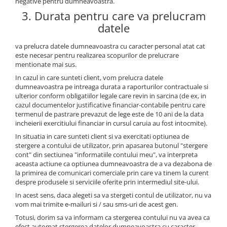
negative pentru dumneavoastra.
3. Durata pentru care va prelucram
datele
va prelucra datele dumneavoastra cu caracter personal atat cat
este necesar pentru realizarea scopurilor de prelucrare
mentionate mai sus.
In cazul in care sunteti client, vom prelucra datele
dumneavoastra pe intreaga durata a raporturilor contractuale si
ulterior conform obligatiilor legale care revin in sarcina (de ex, in
cazul documentelor justificative financiar-contabile pentru care
termenul de pastrare prevazut de lege este de 10 ani de la data
incheierii exercitiului financiar in cursul caruia au fost intocmite).
In situatia in care sunteti client si va exercitati optiunea de
stergere a contului de utilizator, prin apasarea butonul "stergere
cont" din sectiunea "informatiile contului meu", va interpreta
aceasta actiune ca optiunea dumneavoastra de a va dezabona de
la primirea de comunicari comerciale prin care va tinem la curent
despre produsele si serviciile oferite prin intermediul site-ului.
In acest sens, daca alegeti sa va stergeti contul de utilizator, nu va
vom mai trimite e-mailuri si / sau sms-uri de acest gen.
Totusi, dorim sa va informam ca stergerea contului nu va avea ca
efect automat stergerea datelor dumneavoastra cu caracter