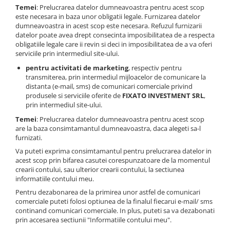
Temei
: Prelucrarea datelor dumneavoastra pentru acest scop
este necesara in baza unor obligatii legale. Furnizarea datelor
dumneavoastra in acest scop este necesara. Refuzul furnizarii
datelor poate avea drept consecinta imposibilitatea de a respecta
obligatiile legale care ii revin si deci in imposibilitatea de a va oferi
serviciile prin intermediul site-ului.
pentru activitati de marketing
, respectiv pentru
transmiterea, prin intermediul mijloacelor de comunicare la
distanta (e-mail, sms) de comunicari comerciale privind
produsele si serviciile oferite de
FIXATO INVESTMENT SRL
,
prin intermediul site-ului.
Temei
: Prelucrarea datelor dumneavoastra pentru acest scop
are la baza consimtamantul dumneavoastra, daca alegeti sa-l
furnizati.
Va puteti exprima consimtamantul pentru prelucrarea datelor in
acest scop prin bifarea casutei corespunzatoare de la momentul
crearii contului, sau ulterior crearii contului, la sectiunea
informatiile contului meu.
Pentru dezabonarea de la primirea unor astfel de comunicari
comerciale puteti folosi optiunea de la finalul fiecarui e-mail/ sms
continand comunicari comerciale. In plus, puteti sa va dezabonati
prin accesarea sectiunii "Informatiile contului meu".