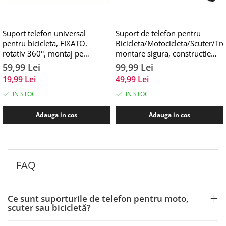
Suport telefon universal
Suport de telefon pentru
pentru bicicleta, FIXATO,
Bicicleta/Motocicleta/Scuter/Tro
rotativ 360°, montaj pe
montare sigura, constructie
ghidon, silicon, compatibil
durabila, FIXATO, Negru
59,99 Lei
99,99 Lei
bicicleta, scuter, carut,
19,99 Lei
49,99 Lei
trotineta, Verde
IN STOC
IN STOC
Adauga in cos
Adauga in cos
FAQ
Ce sunt suporturile de telefon pentru moto,
scuter sau bicicletă?