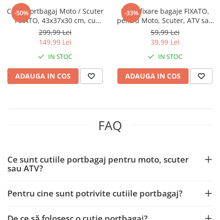
Cutie Portbagaj Moto / Scuter
Plasa fixare bagaje FIXATO,
-50%
-33%
FIXATO, 43x37x30 cm, cu
pentru Moto, Scuter, ATV sau
cheie și sistem antifurt, Negru
Bicicleta, fixare rapida cu
299,99 Lei
59,99 Lei
cu Rosu
carlige metalice, Negru,
149,99 Lei
39,99 Lei
40*40cm
IN STOC
IN STOC
ADAUGA IN COS
ADAUGA IN COS
FAQ
Ce sunt cutiile portbagaj pentru moto, scuter
sau ATV?
Pentru cine sunt potrivite cutiile portbagaj?
De ce să folosesc o cutie portbagaj?