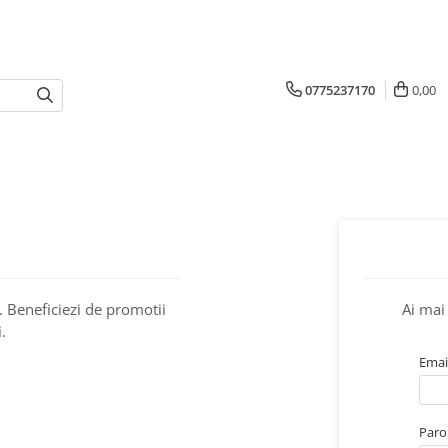
0775237170
0,00
. Beneficiezi de promotii
Ai mai 
.
Emai
Paro