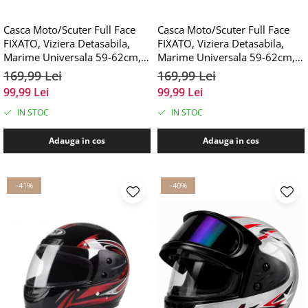
Casca Moto/Scuter Full Face
Casca Moto/Scuter Full Face
FIXATO, Viziera Detasabila,
FIXATO, Viziera Detasabila,
Marime Universala 59-62cm,
Marime Universala 59-62cm,
Negru Mat
Gri
169,99 Lei
169,99 Lei
99,99 Lei
99,99 Lei
IN STOC
IN STOC
Adauga in cos
Adauga in cos
-41%
-40%