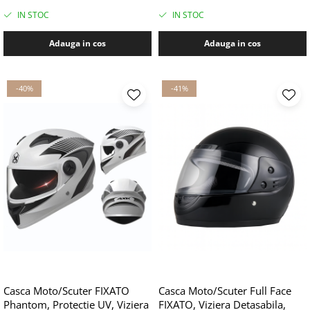
Argintiu
IN STOC
IN STOC
Adauga in cos
Adauga in cos
-40%
-41%
Casca Moto/Scuter FIXATO
Casca Moto/Scuter Full Face
Phantom, Protectie UV, Viziera
FIXATO, Viziera Detasabila,