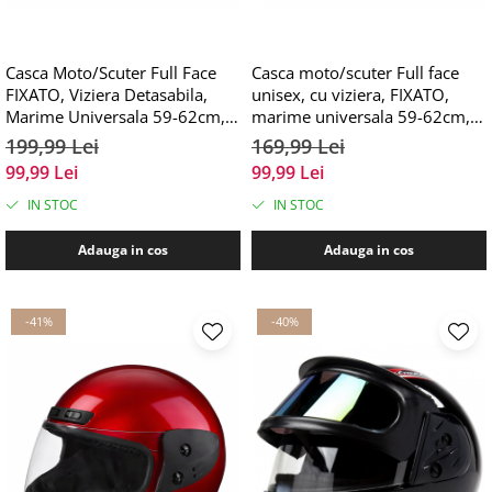
Casca Moto/Scuter Full Face
Casca moto/scuter Full face
FIXATO, Viziera Detasabila,
unisex, cu viziera, FIXATO,
Marime Universala 59-62cm,
marime universala 59-62cm,
Albastru
neagra
199,99 Lei
169,99 Lei
99,99 Lei
99,99 Lei
IN STOC
IN STOC
Adauga in cos
Adauga in cos
-41%
-40%