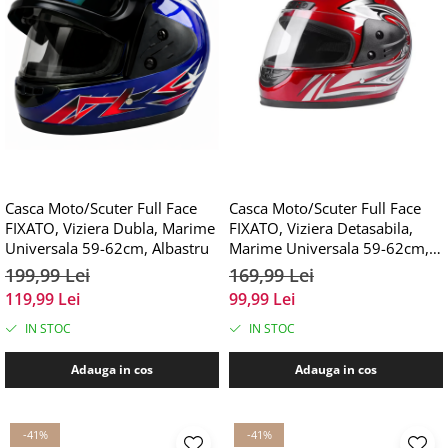
Casca Moto/Scuter Full Face
Casca Moto/Scuter Full Face
FIXATO, Viziera Dubla, Marime
FIXATO, Viziera Detasabila,
Universala 59-62cm, Albastru
Marime Universala 59-62cm,
Rosu
199,99 Lei
169,99 Lei
119,99 Lei
99,99 Lei
IN STOC
IN STOC
Adauga in cos
Adauga in cos
-41%
-41%