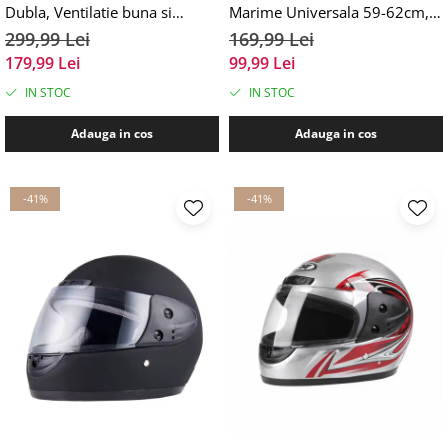
Dubla, Ventilatie buna si
Marime Universala 59-62cm,
permeabilitate la aer, Marime
Negru Lucios
299,99 Lei
169,99 Lei
universala 59-62 cm, Alb
179,99 Lei
99,99 Lei
IN STOC
IN STOC
Adauga in cos
Adauga in cos
-41%
-41%