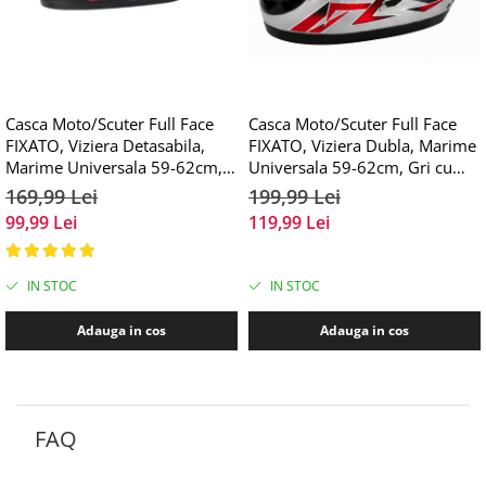
Casca Moto/Scuter Full Face
Casca Moto/Scuter Full Face
FIXATO, Viziera Detasabila,
FIXATO, Viziera Dubla, Marime
Marime Universala 59-62cm,
Universala 59-62cm, Gri cu
Negru
Rosu
169,99 Lei
199,99 Lei
99,99 Lei
119,99 Lei
IN STOC
IN STOC
Adauga in cos
Adauga in cos
FAQ