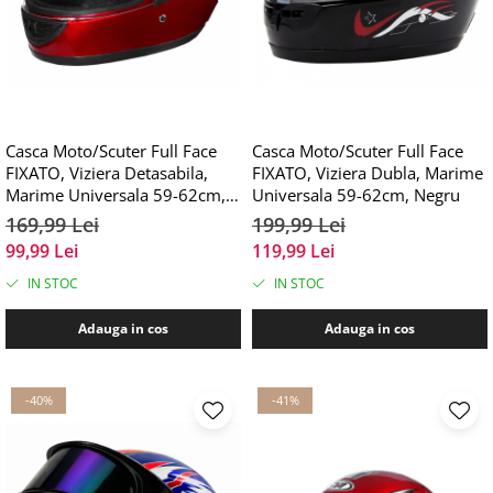
Casca Moto/Scuter Full Face
Casca Moto/Scuter Full Face
FIXATO, Viziera Detasabila,
FIXATO, Viziera Dubla, Marime
Marime Universala 59-62cm,
Universala 59-62cm, Negru
Rosu
169,99 Lei
199,99 Lei
99,99 Lei
119,99 Lei
IN STOC
IN STOC
Adauga in cos
Adauga in cos
-40%
-41%