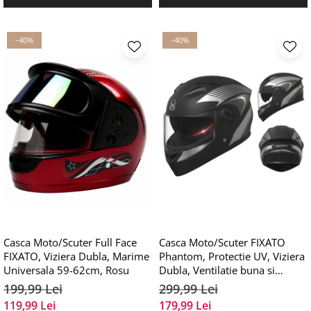
-40%
-40%
Casca Moto/Scuter Full Face
Casca Moto/Scuter FIXATO
FIXATO, Viziera Dubla, Marime
Phantom, Protectie UV, Viziera
Universala 59-62cm, Rosu
Dubla, Ventilatie buna si
permeabilitate la aer, Marime
199,99 Lei
299,99 Lei
universala 59-62 cm, Negru
119,99 Lei
179,99 Lei