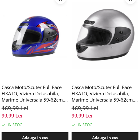
Casca Moto/Scuter Full Face
Casca Moto/Scuter Full Face
FIXATO, Viziera Detasabila,
FIXATO, Viziera Detasabila,
Marime Universala 59-62cm,
Marime Universala 59-62cm,
Albastru
Gri
169,99 Lei
169,99 Lei
99,99 Lei
99,99 Lei
IN STOC
IN STOC
Adauga in cos
Adauga in cos