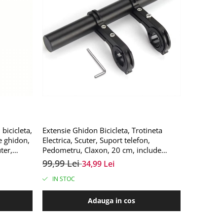
bicicleta,
Extensie Ghidon Bicicleta, Trotineta
e ghidon,
Electrica, Scuter, Suport telefon,
ter,
Pedometru, Claxon, 20 cm, include
Banda Cauciuc anti-zgariere ghidon,
99,99 Lei
34,99 Lei
FIXATO, Negru
IN STOC
Adauga in cos