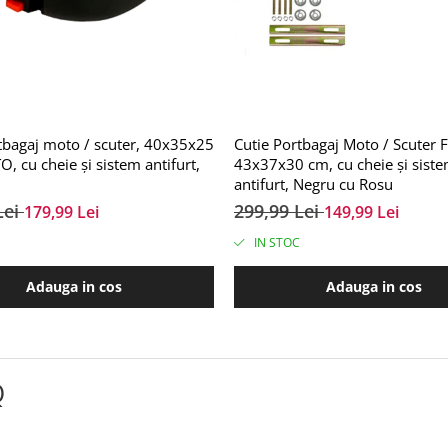
tbagaj moto / scuter, 40x35x25
Cutie Portbagaj Moto / Scuter 
O, cu cheie și sistem antifurt,
43x37x30 cm, cu cheie și sist
antifurt, Negru cu Rosu
Lei
299,99 Lei
179,99 Lei
149,99 Lei
IN STOC
Adauga in cos
Adauga in cos
Q