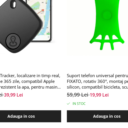
racker, localizare in timp real,
Suport telefon universal pentru 
 365 zile, compatibil Apple
FIXATO, rotativ 360°, montaj p
rezistent la apa, pentru masini,
silicon, compatibil bicicleta, scu
imale, bagaje, negru, FIXATO
carut, trotineta, Verde
ei
59,99 Lei
39,99 Lei
19,99 Lei
IN STOC
Adauga in cos
Adauga in cos