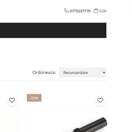
0775237170
0,00
Ordoneaza:
-65%