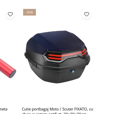
-50%
ineta
Cutie portbagaj Moto / Scuter FIXATO, cu
,
cheie și sistem antifurt, 39x39x29cm,