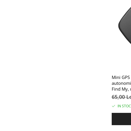
Mini GPS T
autonomie
Find My, 
copii, an
65,00 L
IN STOC