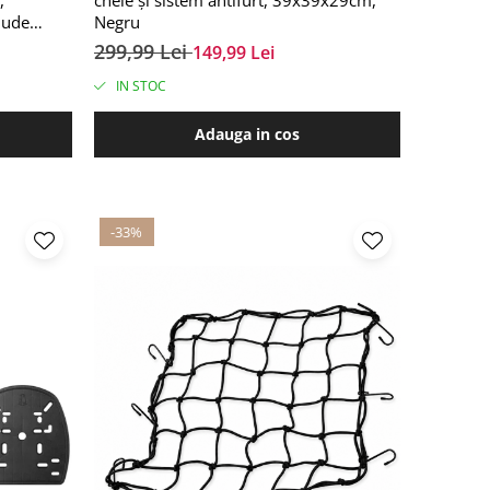
lude
Negru
idon,
299,99 Lei
149,99 Lei
IN STOC
Adauga in cos
-33%