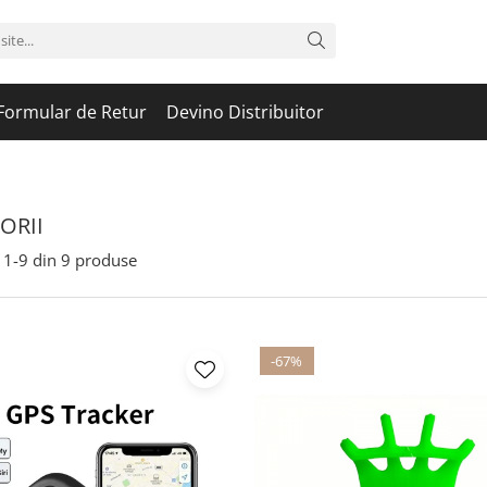
Formular de Retur
Devino Distribuitor
ORII
1-
9
din
9
produse
-67%