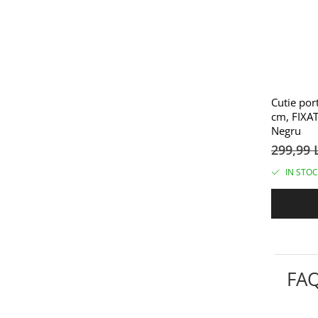
Cutie por
cm, FIXAT
Negru
299,99 
IN STOC
FA