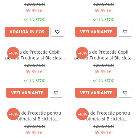
FIXATO, Viziera Detasabila,
Ventilatie buna, Marime
129,99 Lei
129,99 Lei
Usoara si Aerodinamica,
Reglabila, Ultra Usoara,
69,99 Lei
69,99 Lei
Marime Universala 56-62 cm,
Negru, L 54-62cm
IN STOC
IN STOC
Crem
ADAUGA IN COS
VEZI VARIANTE
Casca de Protectie Copii
Casca de Protectie Copii
-46%
-46%
pentru Trotineta si Bicicleta,
pentru Trotineta si Bicicleta,
Ventilatie buna, Marime
Ventilatie buna, Marime
129,99 Lei
129,99 Lei
Reglabila, Ultra Usoara, Alb, S
Reglabila, Ultra Usoara,
69,99 Lei
69,99 Lei
48-56cm
Albastru, S 48-56cm
IN STOC
IN STOC
VEZI VARIANTE
VEZI VARIANTE
Casca de Protectie pentru
Casca de Protectie pentru
-46%
-46%
Trotineta si Bicicleta,
Trotineta si Bicicleta,
Ventilatie buna, Marime
Ventilatie buna, Marime
129,99 Lei
129,99 Lei
Reglabila, Ultra Usoara,
Reglabila, Ultra Usoara,
69,99 Lei
69,99 Lei
Galben, L 54-62cm
Portocaliu, M 52-58cm