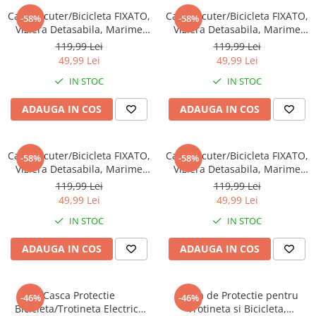
Casca Scuter/Bicicleta FIXATO,
Casca Scuter/Bicicleta FIXATO,
-58%
-58%
Viziera Detasabila, Marime
Viziera Detasabila, Marime
Universala 54-60 cm, Roz
Universala 54-60 cm, Galben
119,99 Lei
119,99 Lei
49,99 Lei
49,99 Lei
IN STOC
IN STOC
ADAUGA IN COS
ADAUGA IN COS
Casca Scuter/Bicicleta FIXATO,
Casca Scuter/Bicicleta FIXATO,
-58%
-58%
Viziera Detasabila, Marime
Viziera Detasabila, Marime
Universala 54-60 cm, Rosu
Universala 54-60 cm, Albastru
119,99 Lei
119,99 Lei
49,99 Lei
49,99 Lei
IN STOC
IN STOC
ADAUGA IN COS
ADAUGA IN COS
Casca Protectie
Casca de Protectie pentru
-46%
-46%
Bicicleta/Trotineta Electrica
Trotineta si Bicicleta,