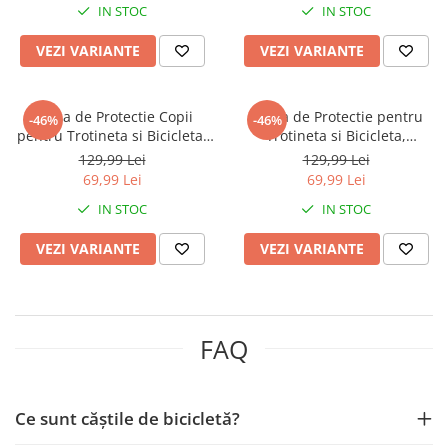
IN STOC
IN STOC
VEZI VARIANTE
VEZI VARIANTE
Casca de Protectie Copii
Casca de Protectie pentru
-46%
-46%
pentru Trotineta si Bicicleta,
Trotineta si Bicicleta,
Ventilatie buna, Marime
Ventilatie buna, Marime
129,99 Lei
129,99 Lei
Reglabila, Ultra Usoara, Rosu,
Reglabila, Ultra Usoara, Roz, L
69,99 Lei
69,99 Lei
S 48-56cm
54-62cm
IN STOC
IN STOC
VEZI VARIANTE
VEZI VARIANTE
FAQ
Ce sunt căștile de bicicletă?