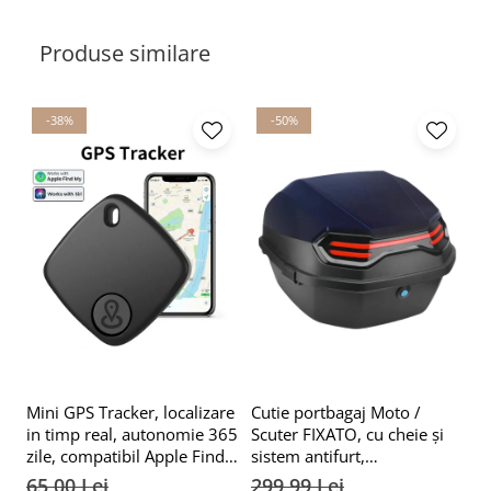
Produse similare
-38%
-50%
Mini GPS Tracker, localizare
Cutie portbagaj Moto /
Su
in timp real, autonomie 365
Scuter FIXATO, cu cheie și
pe
zile, compatibil Apple Find
sistem antifurt,
ro
My, rezistent la apa, pentru
39x39x29cm, Negru
gh
65,00 Lei
299,99 Lei
5