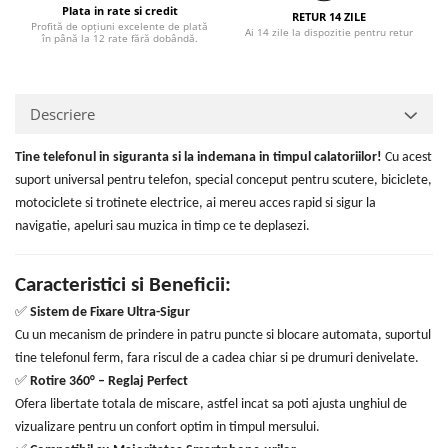
Plata in rate si credit
RETUR 14 ZILE
Profită de opțiuni excelente de plată
Ai 14 zile la dispozitie pentru retur
în până la 12 rate fără dobândă.
Descriere
Tine telefonul in siguranta si la indemana in timpul calatoriilor!
Cu acest
suport universal pentru telefon, special conceput pentru scutere, biciclete,
motociclete si trotinete electrice, ai mereu acces rapid si sigur la
navigatie, apeluri sau muzica in timp ce te deplasezi.
Caracteristici si Beneficii:
✅
Sistem de Fixare Ultra-Sigur
Cu un mecanism de prindere in patru puncte si blocare automata, suportul
tine telefonul ferm, fara riscul de a cadea chiar si pe drumuri denivelate.
✅
Rotire 360° – Reglaj Perfect
Ofera libertate totala de miscare, astfel incat sa poti ajusta unghiul de
vizualizare pentru un confort optim in timpul mersului.