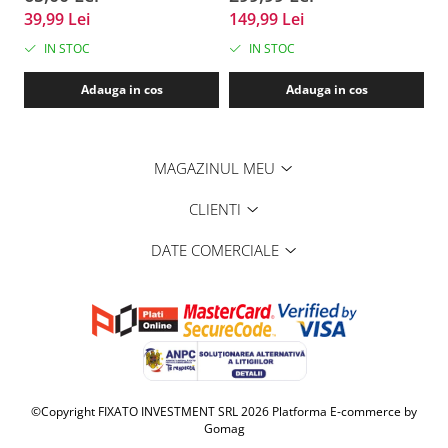
masini, copii, animale,
bi
39,99 Lei
149,99 Lei
1
bagaje, negru, FIXATO
tr
IN STOC
IN STOC
Adauga in cos
Adauga in cos
MAGAZINUL MEU
CLIENTI
DATE COMERCIALE
©Copyright FIXATO INVESTMENT SRL 2026
Platforma E-commerce by
Gomag