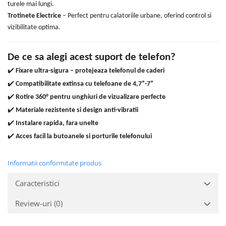
turele mai lungi.
Trotinete Electrice
– Perfect pentru calatoriile urbane, oferind control si
vizibilitate optima.
De ce sa alegi acest suport de telefon?
✔️
Fixare ultra-sigura – protejeaza telefonul de caderi
✔️
Compatibilitate extinsa cu telefoane de 4,7”-7”
✔️
Rotire 360° pentru unghiuri de vizualizare perfecte
✔️
Materiale rezistente si design anti-vibratii
✔️
Instalare rapida, fara unelte
✔️
Acces facil la butoanele si porturile telefonului
Informatii conformitate produs
Caracteristici
Review-uri
(0)