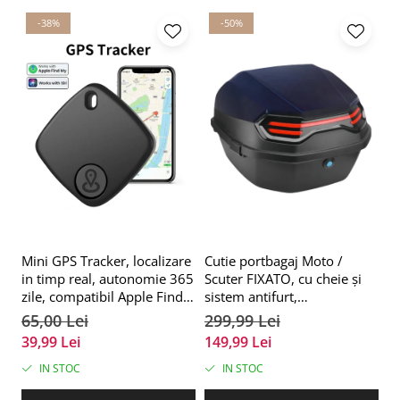
-38%
-50%
Mini GPS Tracker, localizare
Cutie portbagaj Moto /
Su
in timp real, autonomie 365
Scuter FIXATO, cu cheie și
pe
zile, compatibil Apple Find
sistem antifurt,
ro
My, rezistent la apa, pentru
39x39x29cm, Negru
gh
65,00 Lei
299,99 Lei
5
masini, copii, animale,
bi
39,99 Lei
149,99 Lei
1
bagaje, negru, FIXATO
tr
IN STOC
IN STOC