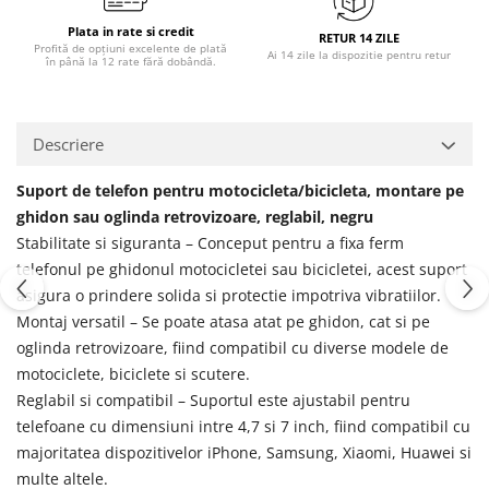
Plata in rate si credit
RETUR 14 ZILE
Profită de opțiuni excelente de plată
Ai 14 zile la dispozitie pentru retur
în până la 12 rate fără dobândă.
Descriere
Suport de telefon pentru motocicleta/bicicleta, montare pe
ghidon sau oglinda retrovizoare, reglabil, negru
Stabilitate si siguranta – Conceput pentru a fixa ferm
telefonul pe ghidonul motocicletei sau bicicletei, acest suport
asigura o prindere solida si protectie impotriva vibratiilor.
Montaj versatil – Se poate atasa atat pe ghidon, cat si pe
oglinda retrovizoare, fiind compatibil cu diverse modele de
motociclete, biciclete si scutere.
Reglabil si compatibil – Suportul este ajustabil pentru
telefoane cu dimensiuni intre 4,7 si 7 inch, fiind compatibil cu
majoritatea dispozitivelor iPhone, Samsung, Xiaomi, Huawei si
multe altele.