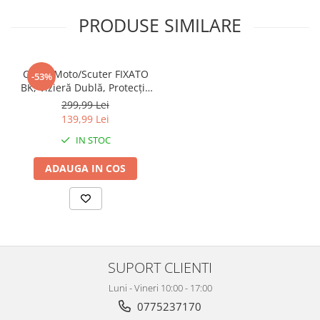
PRODUSE SIMILARE
Casca Moto/Scuter FIXATO
-53%
BK, Vizieră Dublă, Protecție
UV, Ventilație Superioară,
299,99 Lei
marime universala 54-
139,99 Lei
59cm, Alb
IN STOC
ADAUGA IN COS
SUPORT CLIENTI
Luni - Vineri 10:00 - 17:00
0775237170