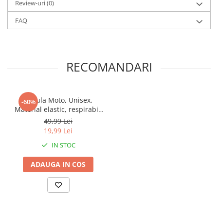
Review-uri
(0)
FAQ
RECOMANDARI
Cagula Moto, Unisex,
-60%
Material elastic, respirabil,
Marime universala
49,99 Lei
19,99 Lei
IN STOC
ADAUGA IN COS