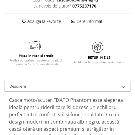
Ai nevoie de ajutor?
0775237170
Adauga la Favorite
Cere informatii
Plata in rate si credit
RETUR 14 ZILE
Profită de opțiuni excelente de plată
Ai 14 zile la dispozitie pentru retur
în până la 12 rate fără dobândă.
Descriere
Casca moto/scuter FIXATO Phantom este alegerea
ideală pentru riderii care își doresc un echilibru
perfect între confort, stil și funcționalitate. Cu un
design modern în combinația alb-negru, această
cască oferă un aspect premium și atrăgător în