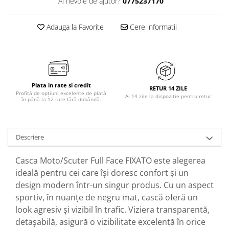
Ai nevoie de ajutor?
0775237170
Adauga la Favorite
Cere informatii
Plata in rate si credit
RETUR 14 ZILE
Profită de opțiuni excelente de plată
Ai 14 zile la dispozitie pentru retur
în până la 12 rate fără dobândă.
Descriere
Casca Moto/Scuter Full Face FIXATO este alegerea
ideală pentru cei care își doresc confort și un
design modern într-un singur produs. Cu un aspect
sportiv, în nuanțe de negru mat, cască oferă un
look agresiv și vizibil în trafic. Viziera transparentă,
detașabilă, asigură o vizibilitate excelentă în orice