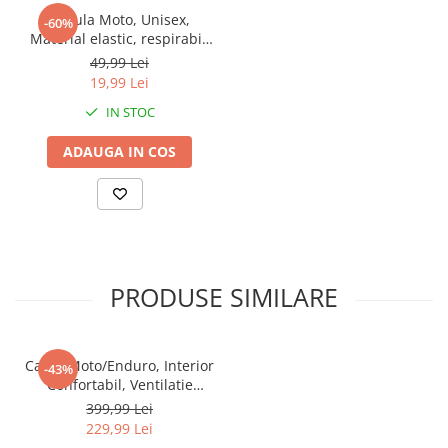
Cagula Moto, Unisex,
-60%
Material elastic, respirabil,
Marime universala
49,99 Lei
19,99 Lei
IN STOC
ADAUGA IN COS
PRODUSE SIMILARE
Casca Moto/Enduro, Interior
-43%
Confortabil, Ventilatie
Multipla, pentru
399,99 Lei
Motociclete, Cross, Enduro,
229,99 Lei
ATV, Dirt Bike, FIXATO,