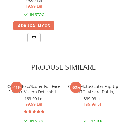
49,99 Lei
Marime universala, Neagra
19,99 Lei
IN STOC
ADAUGA IN COS
PRODUSE SIMILARE
Casca Moto/Scuter Full Face
Casca Moto/Scuter Flip-Up
-41%
-50%
FIXATO, Viziera Detasabila,
FIXATO, Viziera Dubla,
Marime Universala 59-
Protectie UV, Negru cu
169,99 Lei
399,99 Lei
62cm, Negru
Verde, L 59-60cm
99,99 Lei
199,99 Lei
IN STOC
IN STOC