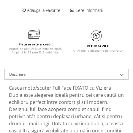
Adauga la Favorite
Cere informatii
Plata in rate si credit
RETUR 14 ZILE
Profită de opțiuni excelente de plată
Ai 14 zile la dispozitie pentru retur
în până la 12 rate fără dobândă.
Descriere
Casca moto/scuter Full Face FIXATO cu Viziera
Dubla este alegerea ideală pentru cei care caută un
echilibru perfect între confort și stil modern.
Designul full face acopera complet capul, fiind
potrivit atât pentru deplasări urbane, cât și pentru
drumuri mai lungi. Dotată cu vizieră dublă, această
cască îți asigură vizibilitate optimă în orice condiții