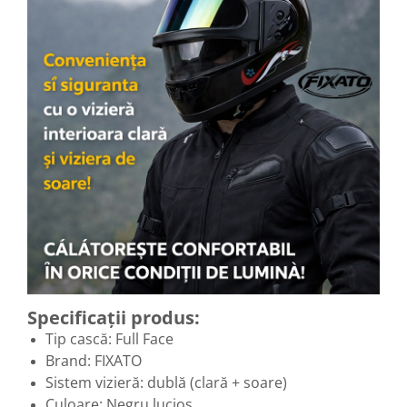
Specificații produs:
Tip cască: Full Face
Brand: FIXATO
Sistem vizieră: dublă (clară + soare)
Culoare: Negru lucios