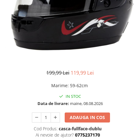
199,99 Lei
119,99 Lei
Marime
:
59-62cm
IN STOC
Data de livrare:
maine, 08.08.2026
ADAUGA IN COS
Cod Produs:
casca-fullface-dublu
Ai nevoie de ajutor?
0775237170