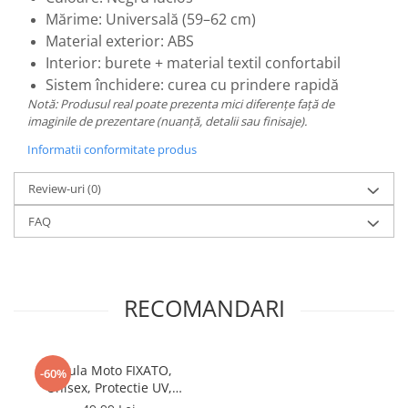
Mărime: Universală (59–62 cm)
Material exterior: ABS
Interior: burete + material textil confortabil
Sistem închidere: curea cu prindere rapidă
Notă: Produsul real poate prezenta mici diferențe față de
imaginile de prezentare (nuanță, detalii sau finisaje).
Informatii conformitate produs
Review-uri
(0)
FAQ
RECOMANDARI
Cagula Moto FIXATO,
-60%
Unisex, Protectie UV,
Material elastic, respirabil,