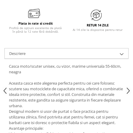
Plata in rate si credit
RETUR 14 ZILE
Profită de opțiuni excelente de plată
Ai 14 zile la dispozitie pentru retur
în până la 12 rate fără dobândă.
Descriere
Casca moto/scuter unisex, cu vizor, marime universala 55-60cm,
neagra
Aceasta casca este alegerea perfecta pentru cei care folosesc
scutere sau motociclete de capacitate mica, oferind o combinatie
ideala intre protectie, confort si stil. Construita din materiale
rezistente, este gandita sa asigure siguranta in fiecare deplasare
urbana.
Designul modern si usor de purtat o face practica pentru
utilizarea zilnica, fiind potrivita atat pentru femei, cat si pentru
barbati care isi doresc o protectie fiabila si un aspect elegant.
Avantaje principale: