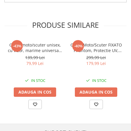
PRODUSE SIMILARE
Casca moto/scuter unisex,
Casca Moto/Scuter FIXATO
-43%
-40%
cu vizor, marime universala
Phantom, Protectie UV,
55-60cm, gri, FIXATO
Viziera Dubla, Ventilatie
139,99 Lei
299,99 Lei
buna si permeabilitate la
79,99 Lei
179,99 Lei
aer, Marime universala 59-
62 cm, Negru Argintiu
IN STOC
IN STOC
ADAUGA IN COS
ADAUGA IN COS