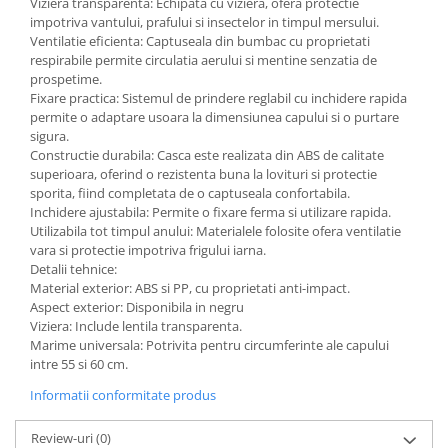
Viziera transparenta: Echipata cu viziera, ofera protectie
impotriva vantului, prafului si insectelor in timpul mersului.
Ventilatie eficienta: Captuseala din bumbac cu proprietati
respirabile permite circulatia aerului si mentine senzatia de
prospetime.
Fixare practica: Sistemul de prindere reglabil cu inchidere rapida
permite o adaptare usoara la dimensiunea capului si o purtare
sigura.
Constructie durabila: Casca este realizata din ABS de calitate
superioara, oferind o rezistenta buna la lovituri si protectie
sporita, fiind completata de o captuseala confortabila.
Inchidere ajustabila: Permite o fixare ferma si utilizare rapida.
Utilizabila tot timpul anului: Materialele folosite ofera ventilatie
vara si protectie impotriva frigului iarna.
Detalii tehnice:
Material exterior: ABS si PP, cu proprietati anti-impact.
Aspect exterior: Disponibila in negru
Viziera: Include lentila transparenta.
Marime universala: Potrivita pentru circumferinte ale capului
intre 55 si 60 cm.
Informatii conformitate produs
Review-uri
(0)