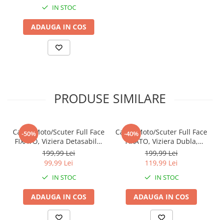
IN STOC
ADAUGA IN COS
PRODUSE SIMILARE
Casca Moto/Scuter Full Face
Casca Moto/Scuter Full Face
-50%
-40%
FIXATO, Viziera Detasabila,
FIXATO, Viziera Dubla,
Marime Universala 59-
Marime Universala 59-
199,99 Lei
199,99 Lei
62cm, Albastru
62cm, Albastru
99,99 Lei
119,99 Lei
IN STOC
IN STOC
ADAUGA IN COS
ADAUGA IN COS