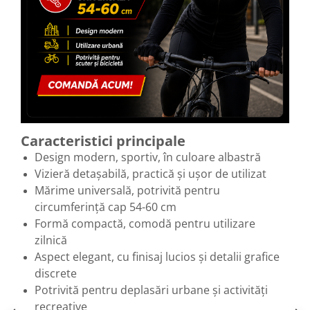
Caracteristici principale
Design modern, sportiv, în culoare albastră
Vizieră detașabilă, practică și ușor de utilizat
Mărime universală, potrivită pentru
circumferință cap 54-60 cm
Formă compactă, comodă pentru utilizare
zilnică
Aspect elegant, cu finisaj lucios și detalii grafice
discrete
Potrivită pentru deplasări urbane și activități
recreative