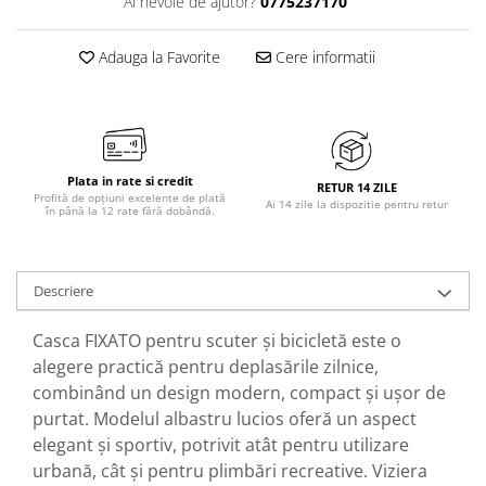
Ai nevoie de ajutor?
0775237170
Adauga la Favorite
Cere informatii
Plata in rate si credit
RETUR 14 ZILE
Profită de opțiuni excelente de plată
Ai 14 zile la dispozitie pentru retur
în până la 12 rate fără dobândă.
Descriere
Casca FIXATO pentru scuter și bicicletă este o
alegere practică pentru deplasările zilnice,
combinând un design modern, compact și ușor de
purtat. Modelul albastru lucios oferă un aspect
elegant și sportiv, potrivit atât pentru utilizare
urbană, cât și pentru plimbări recreative. Viziera