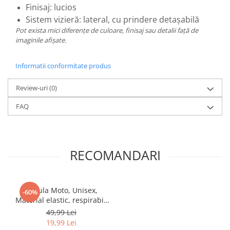
Finisaj: lucios
Sistem vizieră: lateral, cu prindere detașabilă
Pot exista mici diferențe de culoare, finisaj sau detalii față de
imaginile afișate.
Informatii conformitate produs
Review-uri
(0)
FAQ
RECOMANDARI
Cagula Moto, Unisex,
-60%
Material elastic, respirabil,
Marime universala
49,99 Lei
19,99 Lei