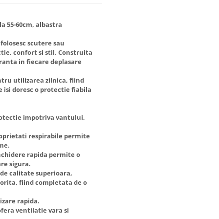
la 55-60cm, albastra
 folosesc scutere sau
ie, confort si stil. Construita
uranta in fiecare deplasare
ru utilizarea zilnica, fiind
 isi doresc o protectie fiabila
rotectie impotriva vantului,
oprietati respirabile permite
ime.
inchidere rapida permite o
re sigura.
 de calitate superioara,
porita, fiind completata de o
izare rapida.
fera ventilatie vara si