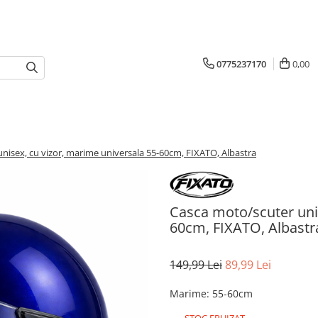
0775237170
0,00
nisex, cu vizor, marime universala 55-60cm, FIXATO, Albastra
Casca moto/scuter unis
60cm, FIXATO, Albastr
149,99 Lei
89,99 Lei
Marime
:
55-60cm
STOC EPUIZAT