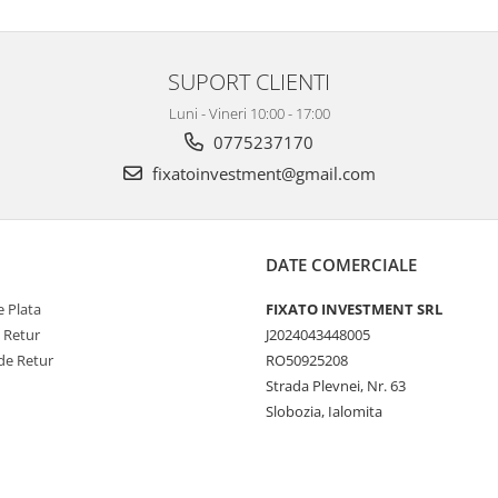
SUPORT CLIENTI
Luni - Vineri 10:00 - 17:00
0775237170
fixatoinvestment@gmail.com
DATE COMERCIALE
 Plata
FIXATO INVESTMENT SRL
e Retur
J2024043448005
de Retur
RO50925208
Strada Plevnei, Nr. 63
Slobozia, Ialomita