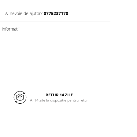
Ai nevoie de ajutor?
0775237170
informatii
RETUR 14 ZILE
Ai 14 zile la dispozitie pentru retur