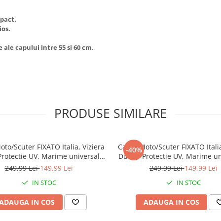
mpact.
ios.
ale capului intre 55 si 60 cm.
PRODUSE SIMILARE
to/Scuter FIXATO Italia, Viziera
Casca Moto/Scuter FIXATO Italia
-40%
Protectie UV, Marime universala
Dubla, Protectie UV, Marime un
57-61cm, Alb
57-61cm, Negru
249,99 Lei
149,99 Lei
249,99 Lei
149,99 Lei
IN STOC
IN STOC
ADAUGA IN COS
ADAUGA IN COS