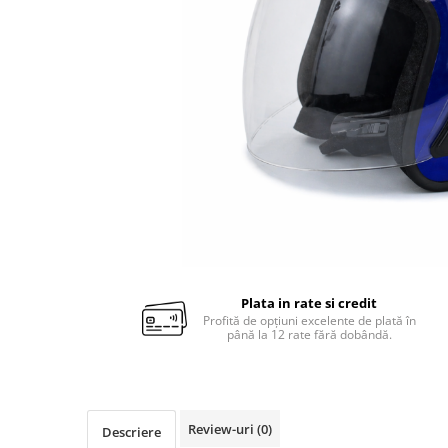
Plata in rate si credit
Profită de opțiuni excelente de plată în
până la 12 rate fără dobândă.
Review-uri
(0)
Descriere