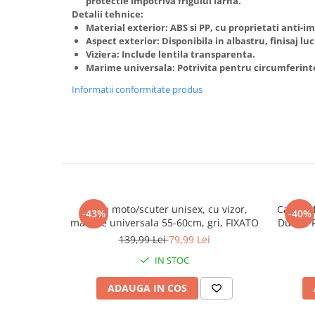
protectie impotriva frigului iarna.
Detalii tehnice:
Material exterior: ABS si PP, cu proprietati anti-i
Aspect exterior: Disponibila in albastru, finisaj luc
Viziera: Include lentila transparenta.
Marime universala: Potrivita pentru circumferinte 
Informatii conformitate produs
Casca moto/scuter unisex, cu vizor,
Casca Mo
-43%
-40%
marime universala 55-60cm, gri, FIXATO
Dubla, 
139,99 Lei
79,99 Lei
IN STOC
ADAUGA IN COS