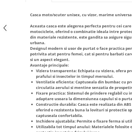
Casca moto/scuter unisex, cu vizor, marime universa
Aceasta casca este alegerea perfecta pentru cei care
motociclete, oferind o combinatie ideala intre protect
din materiale rezistente, este gandita sa asigure sig
urbana.
Designul modern si usor de purtat o face practica pent
potrivita atat pentru femei, cat si pentru barbati care
si un aspect elegant.
Avantaje principale:
Viziera transparenta: Echipata cu viziera, ofera p
prafului si insectelor in timpul mersului.
Ventilatie eficienta: Captuseala din bumbac cu pr
circulatia aerului si mentine senzatia de prospet
Fixare practica: Sistemul de prindere reglabil cu 
adaptare usoara la dimensiunea capului si o purta
Constructie durabila: Casca este realizata din ABS
oferind o rezistenta buna la lovituri si protectie s
captuseala confortabila.
Inchidere ajustabila: Permite o fixare ferma si util
Utilizabila tot timpul anului: Materialele folosite o