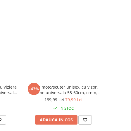
, Viziera
Casca moto/scuter unisex, cu vizor,
Casca Mot
-43%
-53%
iversala
marime universala 55-60cm, crem,
Dublă
FIXATO
Superioară
139,99 Lei
79,99 Lei
2
IN STOC
ADAUGA IN COS
AD