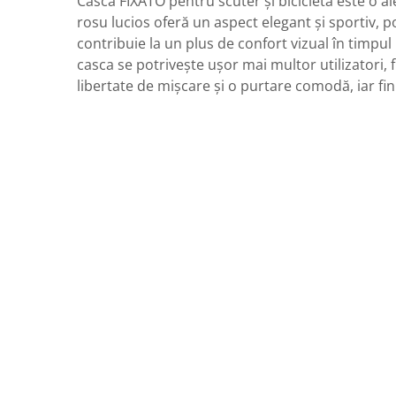
Casca FIXATO pentru scuter și bicicletă este o 
rosu lucios oferă un aspect elegant și sportiv, po
contribuie la un plus de confort vizual în timpu
casca se potrivește ușor mai multor utilizatori, f
libertate de mișcare și o purtare comodă, iar fin