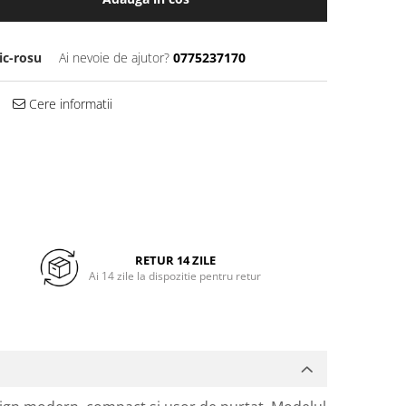
ic-rosu
Ai nevoie de ajutor?
0775237170
Cere informatii
RETUR 14 ZILE
Ai 14 zile la dispozitie pentru retur