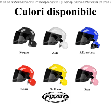
 să se potrivească circumferinței capului și reglați casca astfel încât să stea 