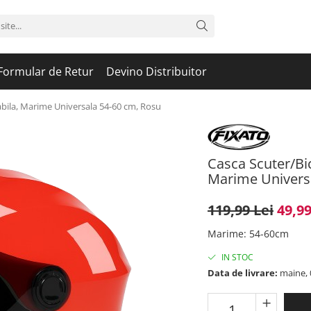
Formular de Retur
Devino Distribuitor
abila, Marime Universala 54-60 cm, Rosu
Casca Scuter/Bic
Marime Univers
119,99 Lei
49,99
Marime
:
54-60cm
IN STOC
Data de livrare:
maine, 