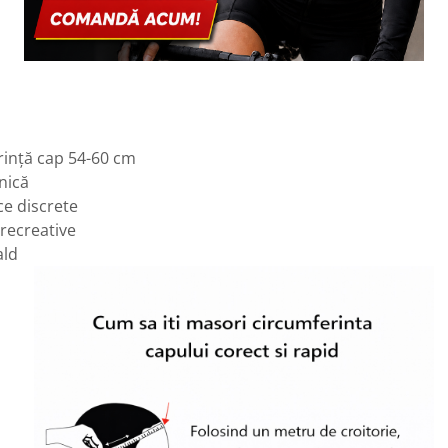
rință cap 54-60 cm
nică
ice discrete
 recreative
ald