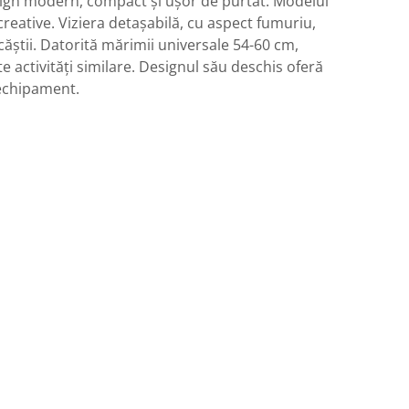
esign modern, compact și ușor de purtat. Modelul
creative. Viziera detașabilă, cu aspect fumuriu,
ăștii. Datorită mărimii universale 54-60 cm,
te activități similare. Designul său deschis oferă
e echipament.