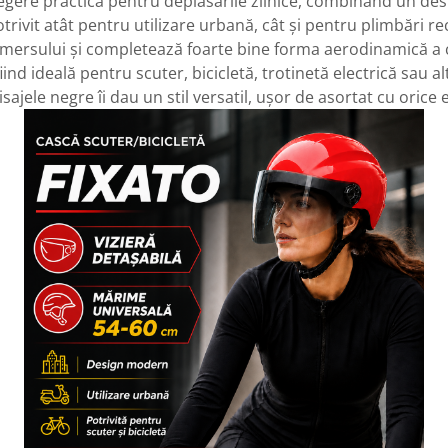
alegere practică pentru deplasările zilnice, combinând un d
trivit atât pentru utilizare urbană, cât și pentru plimbări re
l mersului și completează foarte bine forma aerodinamică a c
iind ideală pentru scuter, bicicletă, trotinetă electrică sau al
isajele negre îi dau un stil versatil, ușor de asortat cu oric