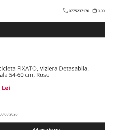
0775237170
0,00
icleta FIXATO, Viziera Detasabila,
ala 54-60 cm, Rosu
 Lei
08.08.2026
Adauga in cos