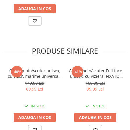
ADAUGA IN COS
PRODUSE SIMILARE
Casca moto/scuter unisex,
Casca moto/scuter Full face
-40%
-41%
cu vizor, marime universala
unisex, cu viziera, FIXATO,
55-60cm, FIXATO, neagra
marime universala 59-
149,99 Lei
169,99 Lei
62cm, neagra
89,99 Lei
99,99 Lei
IN STOC
IN STOC
ADAUGA IN COS
ADAUGA IN COS