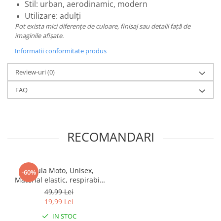
Stil: urban, aerodinamic, modern
Utilizare: adulți
Pot exista mici diferențe de culoare, finisaj sau detalii față de
imaginile afișate.
Informatii conformitate produs
Review-uri
(0)
FAQ
RECOMANDARI
Cagula Moto, Unisex,
-60%
Material elastic, respirabil,
Marime universala
49,99 Lei
19,99 Lei
IN STOC