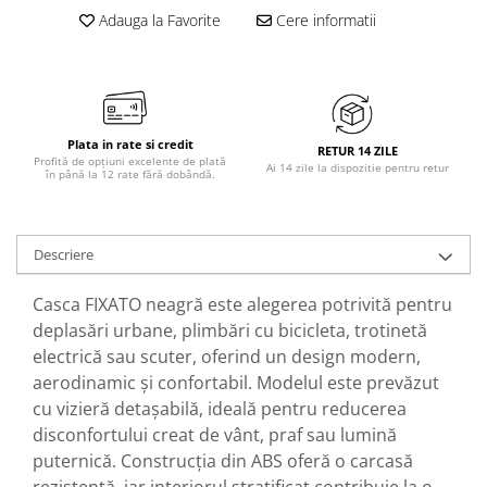
Adauga la Favorite
Cere informatii
Plata in rate si credit
RETUR 14 ZILE
Profită de opțiuni excelente de plată
Ai 14 zile la dispozitie pentru retur
în până la 12 rate fără dobândă.
Descriere
Casca FIXATO neagră este alegerea potrivită pentru
deplasări urbane, plimbări cu bicicleta, trotinetă
electrică sau scuter, oferind un design modern,
aerodinamic și confortabil. Modelul este prevăzut
cu vizieră detașabilă, ideală pentru reducerea
disconfortului creat de vânt, praf sau lumină
puternică. Construcția din ABS oferă o carcasă
rezistentă, iar interiorul stratificat contribuie la o