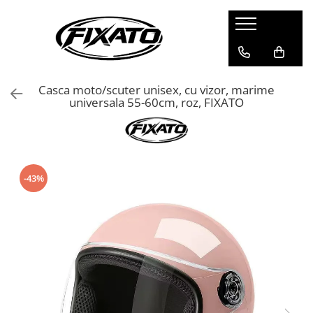
CASTI
ECHIPAMENTE
ACCESORII
CASTI INTEGRALE
PROTECTII
SUPORTURI TELEFON
Casca moto/scuter unisex, cu vizor, marime
CASTI OPEN FACE
Genunchiere si cotiere
CUTII PORTBAGAJ MOTO
universala 55-60cm, roz, FIXATO
Armuri
CASTI FLIP-UP
ACCESORII BICICLETA / TROTINETA
MANUSI
CASTI ENDURO / CROSS / ATV
Extensii Ghidon
Manusi Moto
GPS TRACKER
CASTI RETRO
Manusi pentru Ghidon
-43%
VIZIERE SI ACCESORII CASTI
Manusi Bicicleta
CASTI COPII
OCHELARI MOTO
CASTI BICICLETA / TROTINETA
CAGULE
CASTI SKI / SNOWBOARD
BANDANE