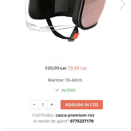
139,99 Lei
79,99 Lei
Marime
:
55-60cm
IN STOC
ADAUGA IN COS
Cod Produs:
casca-premium-roz
Ai nevoie de ajutor?
0775237170