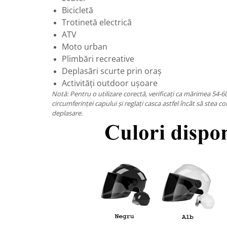
Bicicletă
Trotinetă electrică
ATV
Moto urban
Plimbări recreative
Deplasări scurte prin oraș
Activități outdoor ușoare
Notă: Pentru o utilizare corectă, verificați ca mărimea 54-6
circumferinței capului și reglați casca astfel încât să stea co
deplasare.