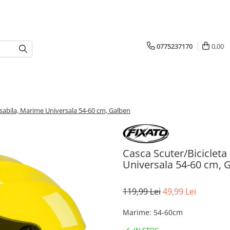
0775237170
0,00
asabila, Marime Universala 54-60 cm, Galben
Casca Scuter/Bicicleta
Universala 54-60 cm, 
119,99 Lei
49,99 Lei
Marime
:
54-60cm
IN STOC