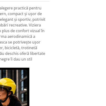
 alegere practică pentru
ern, compact și ușor de
legant și sportiv, potrivit
bări recreative. Viziera
 plus de confort vizual în
orma aerodinamică a
casca se potrivește ușor
r, bicicletă, trotinetă
 său deschis oferă libertate
egre îi dau un stil