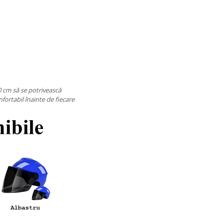
0 cm să se potrivească
nfortabil înainte de fiecare