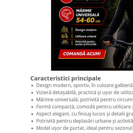
Caracteristici principale
Design modern, sportiv, în culoare galbenă
Vizieră detașabilă, practică și ușor de utiliz
Mărime universală, potrivită pentru circum
Formă compactă, comodă pentru utilizare z
Aspect elegant, cu finisaj lucios și detalii gr
Potrivită pentru deplasări urbane și activită
Model ușor de purtat, ideal pentru sezonul