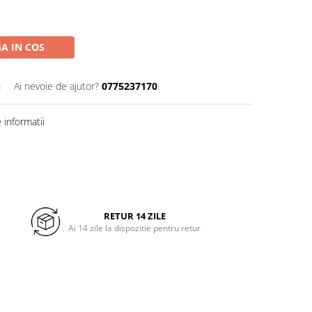
A IN COS
n
Ai nevoie de ajutor?
0775237170
informatii
RETUR 14 ZILE
Ai 14 zile la dispozitie pentru retur