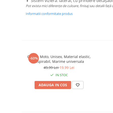
Sistem vizieră: lateral, cu prindere detașabi
Pot exista mici diferențe de culoare, finisaj sau detalii față 
Informatii conformitate produs
Cagula Moto, Unisex, Material elastic,
-60%
respirabil, Marime universala
49,99 Lei
19,99 Lei
IN STOC
ADAUGA IN COS