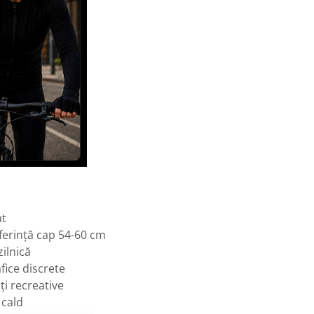
at
ferință cap 54-60 cm
ilnică
afice discrete
ți recreative
 cald