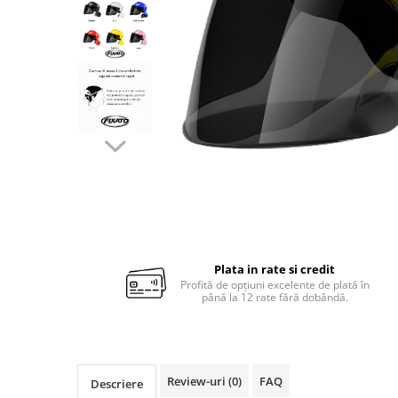
Plata in rate si credit
Profită de opțiuni excelente de plată în
până la 12 rate fără dobândă.
Review-uri
(0)
FAQ
Descriere