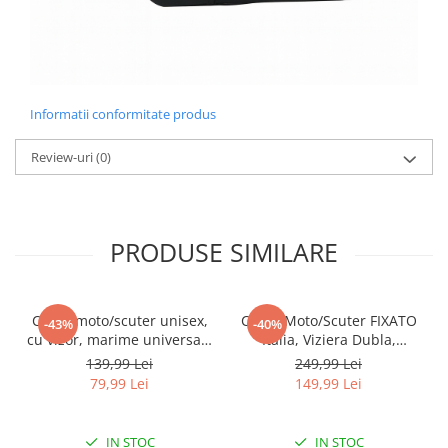
Informatii conformitate produs
Review-uri
(0)
PRODUSE SIMILARE
Casca moto/scuter unisex,
Casca Moto/Scuter FIXATO
-43%
-40%
cu vizor, marime universala
Italia, Viziera Dubla,
55-60cm, gri, FIXATO
Protectie UV, Marime
139,99 Lei
249,99 Lei
universala 57-61cm, Negru
79,99 Lei
149,99 Lei
IN STOC
IN STOC