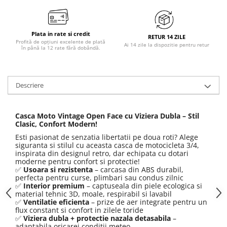
Plata in rate si credit
RETUR 14 ZILE
Profită de opțiuni excelente de plată
Ai 14 zile la dispozitie pentru retur
în până la 12 rate fără dobândă.
Descriere
Casca Moto Vintage Open Face cu Viziera Dubla – Stil 
Clasic, Confort Modern!
Esti pasionat de senzatia libertatii pe doua roti? Alege 
siguranta si stilul cu aceasta casca de motocicleta 3/4, 
inspirata din designul retro, dar echipata cu dotari 
moderne pentru confort si protectie!
Usoara si rezistenta
 – carcasa din ABS durabil, 
✅
perfecta pentru curse, plimbari sau condus zilnic
Interior premium
 – captuseala din piele ecologica si 
✅
material tehnic 3D, moale, respirabil si lavabil
Ventilatie eficienta
 – prize de aer integrate pentru un 
✅
flux constant si confort in zilele toride
Viziera dubla + protectie nazala detasabila
 – 
✅
adaptabila oricarei conditii meteo