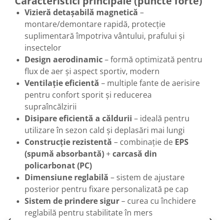
Caracteristici principale (puncte forte)
Vizieră detașabilă magnetică
–
montare/demontare rapidă, protecție
suplimentară împotriva vântului, prafului și
insectelor
Design aerodinamic
– formă optimizată pentru
flux de aer și aspect sportiv, modern
Ventilație eficientă
– multiple fante de aerisire
pentru confort sporit și reducerea
supraîncălzirii
Disipare eficientă a căldurii
– ideală pentru
utilizare în sezon cald și deplasări mai lungi
Construcție rezistentă
– combinație de
EPS
(spumă absorbantă)
+
carcasă din
policarbonat (PC)
Dimensiune reglabilă
– sistem de ajustare
posterior pentru fixare personalizată pe cap
Sistem de prindere sigur
– curea cu închidere
reglabilă pentru stabilitate în mers