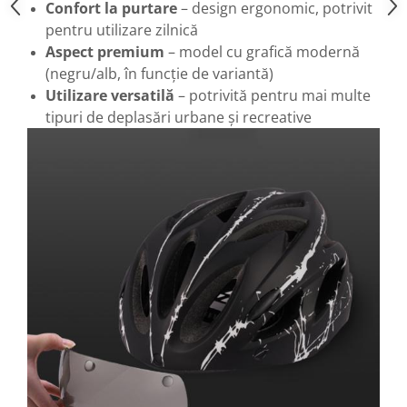
Confort la purtare
– design ergonomic, potrivit
pentru utilizare zilnică
Aspect premium
– model cu grafică modernă
(negru/alb, în funcție de variantă)
Utilizare versatilă
– potrivită pentru mai multe
tipuri de deplasări urbane și recreative