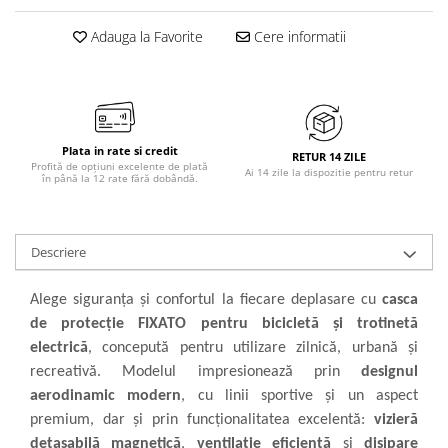
Adauga la Favorite
Cere informatii
Plata in rate si credit
RETUR 14 ZILE
Profită de opțiuni excelente de plată
Ai 14 zile la dispozitie pentru retur
în până la 12 rate fără dobândă.
Descriere
Alege siguranța și confortul la fiecare deplasare cu
casca
de protecție FIXATO pentru bicicletă și trotinetă
electrică
, concepută pentru utilizare zilnică, urbană și
recreativă. Modelul impresionează prin
designul
aerodinamic modern
, cu linii sportive și un aspect
premium, dar și prin funcționalitatea excelentă:
vizieră
detașabilă magnetică
,
ventilație eficientă
și
disipare