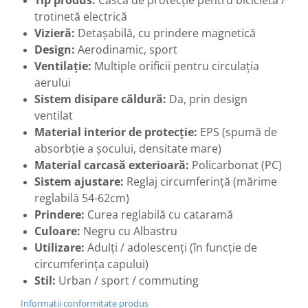
Tip produs:
Cască de protecție pentru bicicletă /
trotinetă electrică
Vizieră:
Detașabilă, cu prindere magnetică
Design:
Aerodinamic, sport
Ventilație:
Multiple orificii pentru circulația
aerului
Sistem disipare căldură:
Da, prin design
ventilat
Material interior de protecție:
EPS (spumă de
absorbție a șocului, densitate mare)
Material carcasă exterioară:
Policarbonat (PC)
Sistem ajustare:
Reglaj circumferință (mărime
reglabilă 54-62cm)
Prindere:
Curea reglabilă cu cataramă
Culoare:
Negru cu Albastru
Utilizare:
Adulți / adolescenți (în funcție de
circumferința capului)
Stil:
Urban / sport / commuting
Informatii conformitate produs