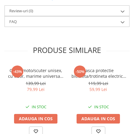
Review-uri
(0)
FAQ
PRODUSE SIMILARE
Casca moto/scuter unisex,
Casca protectie
-43%
-50%
cu vizor, marime universala
bicicleta/trotineta electrica
55-60cm, neagra, FIXATO
FIXATO, Unisex, cu viziera
139,99 Lei
119,99 Lei
detasabila, usoara si
79,99 Lei
59,99 Lei
aerodinamica, marime
universala 55-62 cm,
Neagra
IN STOC
IN STOC
ADAUGA IN COS
ADAUGA IN COS