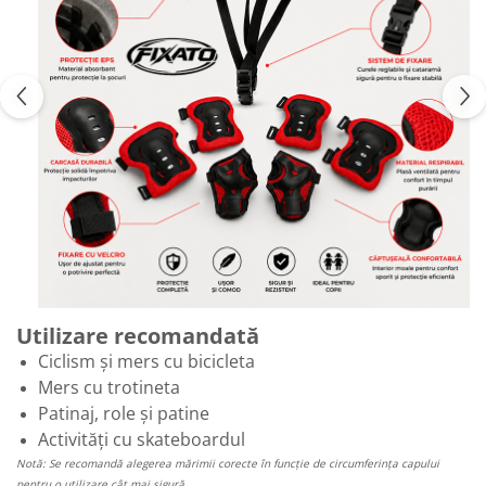
Utilizare recomandată
Ciclism și mers cu bicicleta
Mers cu trotineta
Patinaj, role și patine
Activități cu skateboardul
Notă: Se recomandă alegerea mărimii corecte în funcție de circumferința capului
pentru o utilizare cât mai sigură.