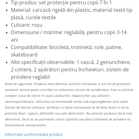
Tip produs: set protecție pentru copii 7 în 1
Material: carcasă rigidă din plastic, material textil tip
plasă, curele textile
Culoare: roșu
Dimensiune / mărime: reglabilă, pentru copii 3-14
ani
Compatibilitate: bicicletă, trotinetă, role, patine,
skateboard
Alte specificații observabile: 1 cască, 2 genunchiere,
2 cotiere, 2 apărători pentru încheieturi, sistem de
prindere reglabil
Notă de siguranță: Produsul este destinat utilizării recreative și are rol de protecție
auxiliară. Acesta poate contribui la reducerea riscului de accidentare, însă nu elimină
complet riscul de rănire în cazul căzăturilor, impacturilor sau utilizării
necorespunzătoare. Utilizarea se recomandă numai sub supravegherea unui adult.
Înainte de fiecare utilizare, verificați ca toate elementele să fie bine fixate și să nu
prezinte fisuri, rupturi, deformări sau alte deteriorări. Nu utilizați produsul dacă este
deteriorat, dacă nu se potrivește corect copilului sau dacă sistemele de prindere nu
funcționează corespunzător.
Informatii conformitate produs