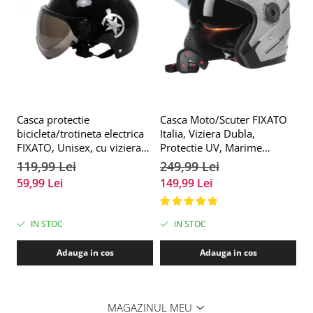
Casca protectie
Casca Moto/Scuter FIXATO
C
bicicleta/trotineta electrica
Italia, Viziera Dubla,
c
FIXATO, Unisex, cu viziera
Protectie UV, Marime
5
detasabila, usoara si
universala 57-61cm, Gri
119,99 Lei
249,99 Lei
1
aerodinamica, marime
59,99 Lei
149,99 Lei
7
universala 55-62 cm,
Neagra
IN STOC
IN STOC
Adauga in cos
Adauga in cos
MAGAZINUL MEU