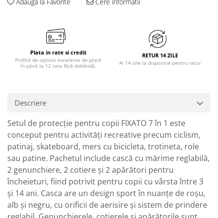
Adauga la Favorite
Cere informatii
Plata in rate si credit
RETUR 14 ZILE
Profită de opțiuni excelente de plată
Ai 14 zile la dispozitie pentru retur
în până la 12 rate fără dobândă.
Descriere
Setul de protecție pentru copii FIXATO 7 în 1 este
conceput pentru activități recreative precum ciclism,
patinaj, skateboard, mers cu bicicleta, trotineta, role
sau patine. Pachetul include cască cu mărime reglabilă,
2 genunchiere, 2 cotiere și 2 apărători pentru
încheieturi, fiind potrivit pentru copii cu vârsta între 3
și 14 ani. Casca are un design sport în nuanțe de roșu,
alb și negru, cu orificii de aerisire și sistem de prindere
reglabil. Genunchierele, cotierele și apărătorile sunt