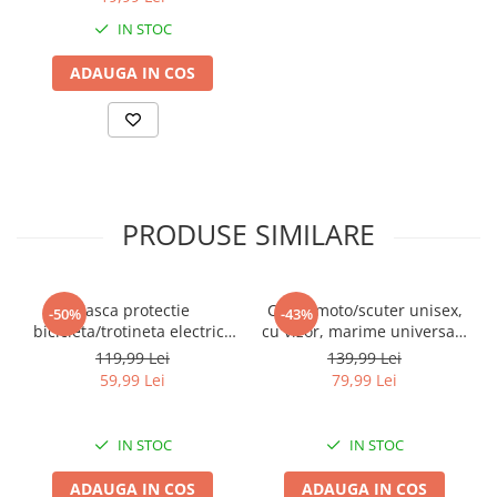
IN STOC
ADAUGA IN COS
PRODUSE SIMILARE
Casca protectie
Casca moto/scuter unisex,
-50%
-43%
bicicleta/trotineta electrica
cu vizor, marime universala
FIXATO, Unisex, cu viziera
55-60cm, gri, FIXATO
119,99 Lei
139,99 Lei
detasabila, usoara si
59,99 Lei
79,99 Lei
aerodinamica, marime
universala 55-62 cm,
Neagra
IN STOC
IN STOC
ADAUGA IN COS
ADAUGA IN COS