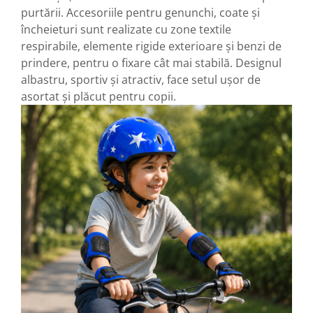
purtării. Accesoriile pentru genunchi, coate și
încheieturi sunt realizate cu zone textile
respirabile, elemente rigide exterioare și benzi de
prindere, pentru o fixare cât mai stabilă. Designul
albastru, sportiv și atractiv, face setul ușor de
asortat și plăcut pentru copii.