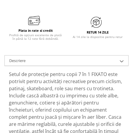
Plata in rate si credit
RETUR 14 ZILE
Profită de opțiuni excelente de plată
Ai 14 zile la dispozitie pentru retur
în până la 12 rate fără dobândă.
Descriere
Setul de protecție pentru copii 7 în 1 FIXATO este
potrivit pentru activități recreative precum ciclism,
patinaj, skateboard, role sau mers cu trotineta.
Include cască albastră cu imprimeu cu stele albe,
genunchiere, cotiere și apărători pentru
încheieturi, oferind copilului un echipament
complet pentru joacă și mișcare în aer liber. Casca
are mărime reglabilă, curele ajustabile și orificii de
ventilație, astfel încât să fie confortabilă în timpul