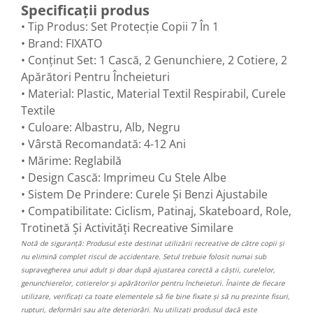
Specificații produs
• Tip Produs: Set Protecție Copii 7 În 1
• Brand: FIXATO
• Conținut Set: 1 Cască, 2 Genunchiere, 2 Cotiere, 2
Apărători Pentru Încheieturi
• Material: Plastic, Material Textil Respirabil, Curele
Textile
• Culoare: Albastru, Alb, Negru
• Vârstă Recomandată: 4-12 Ani
• Mărime: Reglabilă
• Design Cască: Imprimeu Cu Stele Albe
• Sistem De Prindere: Curele Și Benzi Ajustabile
• Compatibilitate: Ciclism, Patinaj, Skateboard, Role,
Trotinetă Și Activități Recreative Similare
Notă de siguranță: Produsul este destinat utilizării recreative de către copii și
nu elimină complet riscul de accidentare. Setul trebuie folosit numai sub
supravegherea unui adult și doar după ajustarea corectă a căștii, curelelor,
genunchierelor, cotierelor și apărătorilor pentru încheieturi. Înainte de fiecare
utilizare, verificați ca toate elementele să fie bine fixate și să nu prezinte fisuri,
rupturi, deformări sau alte deteriorări. Nu utilizați produsul dacă este