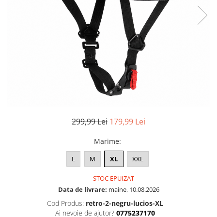
299,99 Lei
179,99 Lei
Marime
:
L
M
XL
XXL
STOC EPUIZAT
Data de livrare:
maine, 10.08.2026
Cod Produs:
retro-2-negru-lucios-XL
Ai nevoie de ajutor?
0775237170