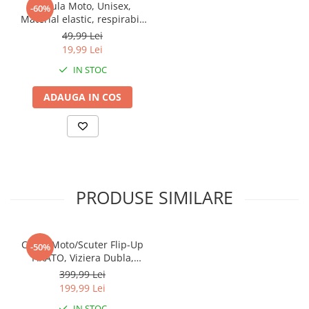
Cagula Moto, Unisex,
-60%
Material elastic, respirabil,
Marime universala
49,99 Lei
19,99 Lei
IN STOC
ADAUGA IN COS
PRODUSE SIMILARE
Casca Moto/Scuter Flip-Up
-50%
FIXATO, Viziera Dubla,
Protectie UV, Negru cu
399,99 Lei
Rosu, L 59-60cm
199,99 Lei
IN STOC