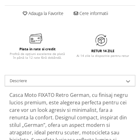
Adauga la Favorite
Cere informatii
Plata in rate si credit
RETUR 14 ZILE
Profită de opțiuni excelente de plată
Ai 14 zile la dispozitie pentru retur
în până la 12 rate fără dobândă.
Descriere
Casca Moto FIXATO Retro German, cu finisaj negru
lucios premium, este alegerea perfecta pentru cei
care vor un look agresiv si minimalist, fara a
renunta la confort. Designul compact, inspirat din
stilul „German”, ofera un aspect modern si
atragator, ideal pentru scuter, motocicleta sau
bicicleta. Suprafata lucioasa reflecta lumina si