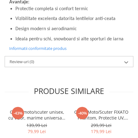
Avantaje:
Protectie completa si confort termic
Vizibilitate excelenta datorita lentilelor anti-ceata
Design modern si aerodinamic
Ideala pentru schi, snowboard si alte sporturi de iarna
Informatii conformitate produs
Review-uri
(0)
PRODUSE SIMILARE
Casca moto/scuter unisex,
Casca Moto/Scuter FIXATO
-43%
-40%
cu vizor, marime universala
Phantom, Protectie UV,
55-60cm, gri, FIXATO
Viziera Dubla, Ventilatie
139,99 Lei
299,99 Lei
buna si permeabilitate la
79,99 Lei
179,99 Lei
aer, Marime universala 59-