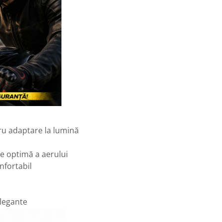
ru adaptare la lumină
ie optimă a aerului
onfortabil
elegante