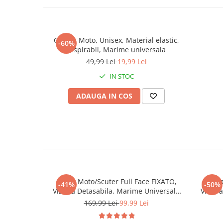
Cagula Moto, Unisex, Material elastic,
-60%
respirabil, Marime universala
49,99 Lei
19,99 Lei
IN STOC
ADAUGA IN COS
Casca Moto/Scuter Full Face FIXATO,
Casca
-41%
-50%
Viziera Detasabila, Marime Universala
Vizier
59-62cm, Negru
169,99 Lei
99,99 Lei