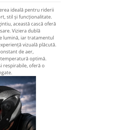
ea ideală pentru riderii
, stil și funcționalitate.
ntiu, această cască oferă
sare. Viziera dublă
de lumină, iar tratamentul
experiență vizuală plăcută.
 constant de aer,
o temperatură optimă.
i respirabile, oferă o
ngate.