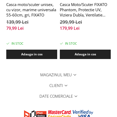
Casca moto/scuter unisex,
Casca Moto/Scuter FIXATO
C
cu vizor, marime universala
Phantom, Protectie UV,
It
55-60cm, gri, FIXATO
Viziera Dubla, Ventilatie
P
buna si permeabilitate la
u
139,99 Lei
299,99 Lei
2
aer, Marime universala 59-
79,99 Lei
179,99 Lei
1
62 cm, Negru Argintiu
IN STOC
IN STOC
Adauga in cos
Adauga in cos
MAGAZINUL MEU
CLIENTI
DATE COMERCIALE