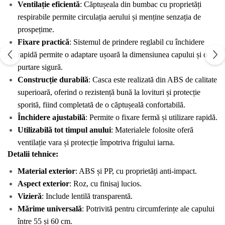
Ventilație eficientă
: Căptușeala din bumbac cu proprietăți 
respirabile permite circulația aerului și menține senzația de 
prospețime.
Fixare practică
: Sistemul de prindere reglabil cu închidere 
rapidă permite o adaptare ușoară la dimensiunea capului și o 
purtare sigură.
Construcție durabilă
: Casca este realizată din ABS de calitate 
superioară, oferind o rezistență bună la lovituri și protecție 
sporită, fiind completată de o căptușeală confortabilă.
Închidere ajustabilă
: Permite o fixare fermă și utilizare rapidă.
Utilizabilă tot timpul anului
: Materialele folosite oferă 
ventilație vara și protecție împotriva frigului iarna.
Detalii tehnice:
Material exterior
: ABS și PP, cu proprietăți anti-impact.
Aspect exterior
: Roz, cu finisaj lucios.
Vizieră
: Include lentilă transparentă.
Mărime universală
: Potrivită pentru circumferințe ale capului 
între 55 și 60 cm.