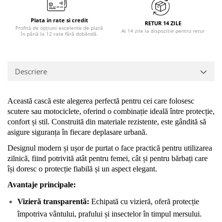
Plata in rate si credit
RETUR 14 ZILE
Profită de opțiuni excelente de plată
Ai 14 zile la dispozitie pentru retur
în până la 12 rate fără dobândă.
Descriere
Această cască este alegerea perfectă pentru cei care folosesc 
scutere sau motociclete, oferind o combinație ideală între protecție, 
confort și stil. Construită din materiale rezistente, este gândită să 
asigure siguranța în fiecare deplasare urbană.
Designul modern și ușor de purtat o face practică pentru utilizarea 
zilnică, fiind potrivită atât pentru femei, cât și pentru bărbați care 
își doresc o protecție fiabilă și un aspect elegant.
Avantaje principale:
Vizieră transparentă: 
Echipată cu vizieră, oferă protecție 
împotriva vântului, prafului și insectelor în timpul mersului.