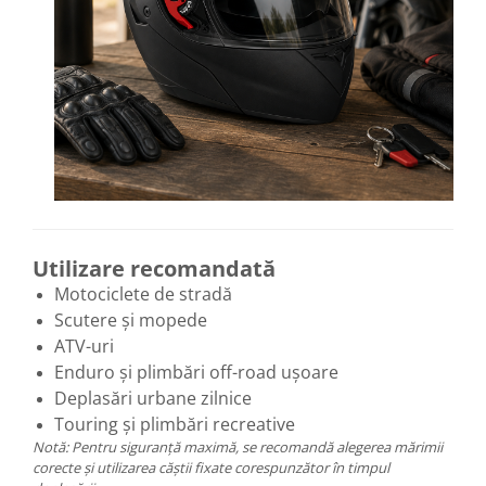
Utilizare recomandată
Motociclete de stradă
Scutere și mopede
ATV-uri
Enduro și plimbări off-road ușoare
Deplasări urbane zilnice
Touring și plimbări recreative
Notă: Pentru siguranță maximă, se recomandă alegerea mărimii
corecte și utilizarea căștii fixate corespunzător în timpul