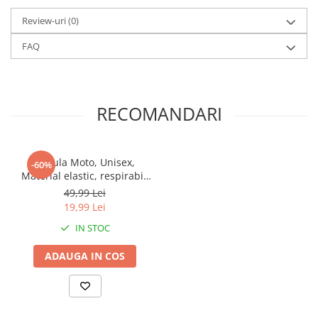
Review-uri
(0)
FAQ
RECOMANDARI
Cagula Moto, Unisex,
-60%
Material elastic, respirabil,
Marime universala
49,99 Lei
19,99 Lei
IN STOC
ADAUGA IN COS