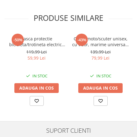
PRODUSE SIMILARE
Casca protectie
Casca moto/scuter unisex,
-50%
-43%
bicicleta/trotineta electrica
cu vizor, marime universala
FIXATO, Unisex, cu viziera
55-60cm, gri, FIXATO
119,99 Lei
139,99 Lei
detasabila, usoara si
59,99 Lei
79,99 Lei
aerodinamica, marime
universala 55-62 cm,
Neagra
IN STOC
IN STOC
ADAUGA IN COS
ADAUGA IN COS
SUPORT CLIENTI