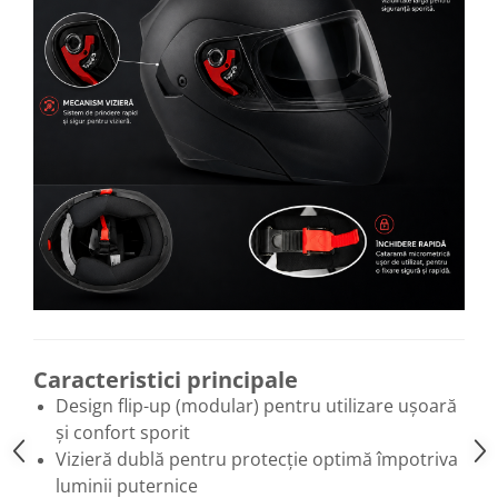
Caracteristici principale
Design flip-up (modular) pentru utilizare ușoară
și confort sporit
Vizieră dublă pentru protecție optimă împotriva
luminii puternice