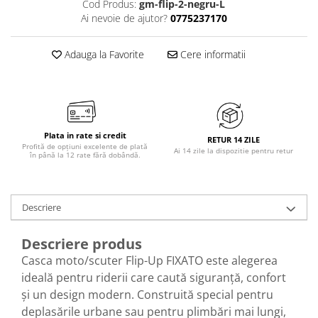
Cod Produs:
gm-flip-2-negru-L
Ai nevoie de ajutor?
0775237170
Adauga la Favorite
Cere informatii
Plata in rate si credit
RETUR 14 ZILE
Profită de opțiuni excelente de plată
Ai 14 zile la dispozitie pentru retur
în până la 12 rate fără dobândă.
Descriere
Descriere produs
Casca moto/scuter Flip-Up FIXATO este alegerea
ideală pentru riderii care caută siguranță, confort
și un design modern. Construită special pentru
deplasările urbane sau pentru plimbări mai lungi,