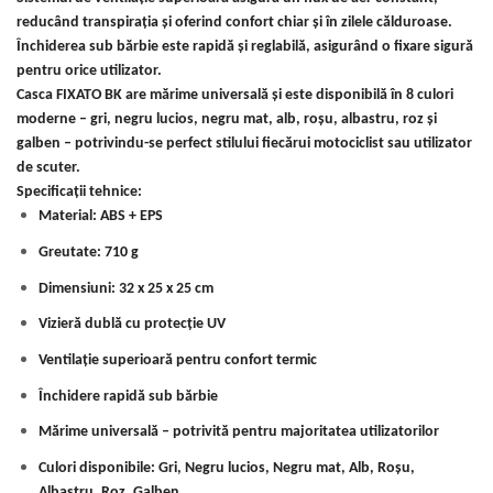
reducând transpirația și oferind confort chiar și în zilele călduroase.
Închiderea sub bărbie este rapidă și reglabilă, asigurând o fixare sigură
pentru orice utilizator.
Casca FIXATO BK are mărime universală și este disponibilă în 8 culori
moderne – gri, negru lucios, negru mat, alb, roșu, albastru, roz și
galben – potrivindu-se perfect stilului fiecărui motociclist sau utilizator
de scuter.
Specificații tehnice:
Material: ABS + EPS
Greutate: 710 g
Dimensiuni: 32 x 25 x 25 cm
Vizieră dublă cu protecție UV
Ventilație superioară pentru confort termic
Închidere rapidă sub bărbie
Mărime universală – potrivită pentru majoritatea utilizatorilor
Culori disponibile: Gri, Negru lucios, Negru mat, Alb, Roșu,
Albastru, Roz, Galben