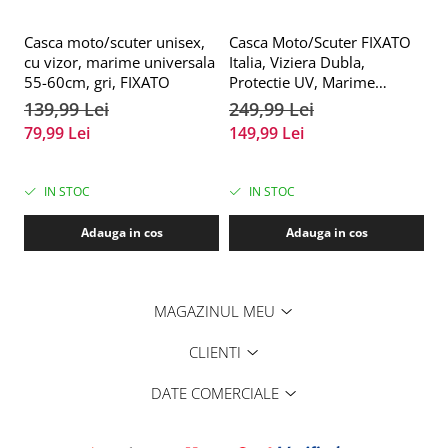
Casca moto/scuter unisex,
Casca Moto/Scuter FIXATO
C
cu vizor, marime universala
Italia, Viziera Dubla,
BK
55-60cm, gri, FIXATO
Protectie UV, Marime
UV
universala 57-61cm, Negru
m
139,99 Lei
249,99 Lei
2
5
79,99 Lei
149,99 Lei
1
IN STOC
IN STOC
Adauga in cos
Adauga in cos
MAGAZINUL MEU
CLIENTI
DATE COMERCIALE