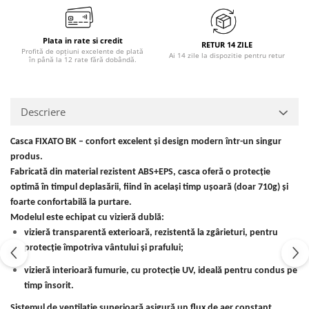
Plata in rate si credit
RETUR 14 ZILE
Profită de opțiuni excelente de plată
Ai 14 zile la dispozitie pentru retur
în până la 12 rate fără dobândă.
Descriere
Casca FIXATO BK – confort excelent și design modern într-un singur
produs.
Fabricată din material rezistent ABS+EPS, casca oferă o protecție
optimă în timpul deplasării, fiind în același timp ușoară (doar 710g) și
foarte confortabilă la purtare.
Modelul este echipat cu vizieră dublă:
vizieră transparentă exterioară, rezistentă la zgârieturi, pentru
protecție împotriva vântului și prafului;
vizieră interioară fumurie, cu protecție UV, ideală pentru condus pe
timp însorit.
Sistemul de ventilație superioară asigură un flux de aer constant,