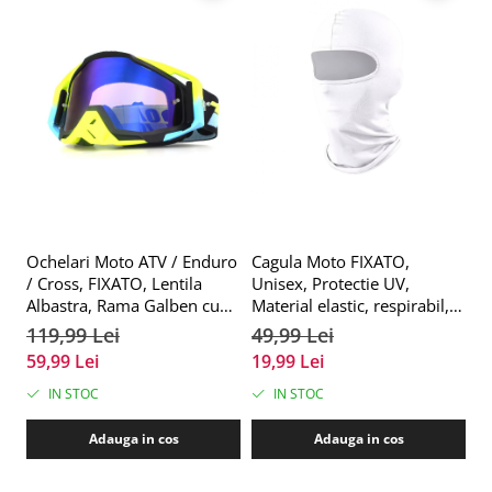
Ochelari Moto ATV / Enduro
Cagula Moto FIXATO,
C
/ Cross, FIXATO, Lentila
Unisex, Protectie UV,
Un
Albastra, Rama Galben cu
Material elastic, respirabil,
Ma
Negru
Marime universala, Alba
M
119,99 Lei
49,99 Lei
4
G
59,99 Lei
19,99 Lei
2
IN STOC
IN STOC
Adauga in cos
Adauga in cos