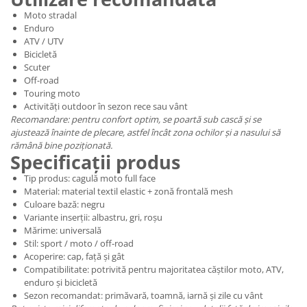
Moto stradal
Enduro
ATV / UTV
Bicicletă
Scuter
Off-road
Touring moto
Activități outdoor în sezon rece sau vânt
Recomandare: pentru confort optim, se poartă sub cască și se
ajustează înainte de plecare, astfel încât zona ochilor și a nasului să
rămână bine poziționată.
Specificații produs
Tip produs: cagulă moto full face
Material: material textil elastic + zonă frontală mesh
Culoare bază: negru
Variante inserții: albastru, gri, roșu
Mărime: universală
Stil: sport / moto / off-road
Acoperire: cap, față și gât
Compatibilitate: potrivită pentru majoritatea căștilor moto, ATV,
enduro și bicicletă
Sezon recomandat: primăvară, toamnă, iarnă și zile cu vânt