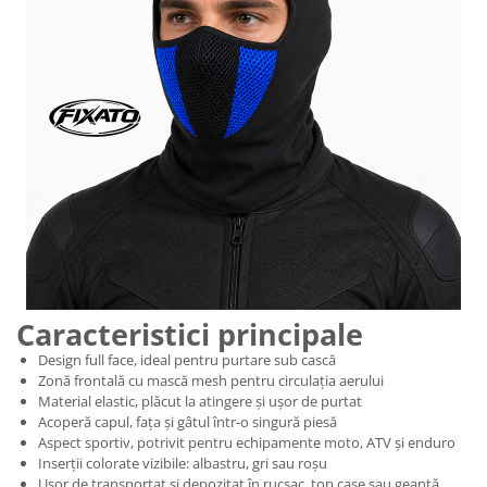
Caracteristici principale
Design full face, ideal pentru purtare sub cască
Zonă frontală cu mască mesh pentru circulația aerului
Material elastic, plăcut la atingere și ușor de purtat
Acoperă capul, fața și gâtul într-o singură piesă
Aspect sportiv, potrivit pentru echipamente moto, ATV și enduro
Inserții colorate vizibile: albastru, gri sau roșu
Ușor de transportat și depozitat în rucsac, top case sau geantă