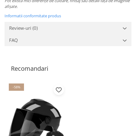
Pot exista mici diferențe de culoare, finisaj sau detalii față de imaginile
afișate.
Informatii conformitate produs
Review-uri
(0)
FAQ
Recomandari
-58%