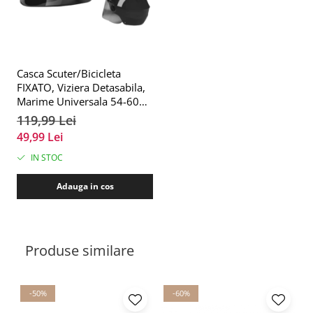
Casca Scuter/Bicicleta
FIXATO, Viziera Detasabila,
Marime Universala 54-60
cm, Negru
119,99 Lei
49,99 Lei
IN STOC
Adauga in cos
Produse similare
-50%
-60%