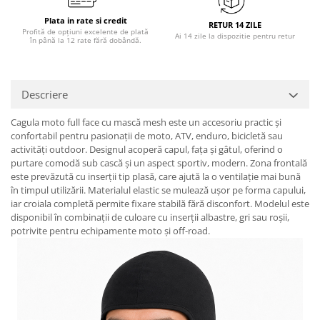
Plata in rate si credit
RETUR 14 ZILE
Profită de opțiuni excelente de plată
Ai 14 zile la dispozitie pentru retur
în până la 12 rate fără dobândă.
Descriere
Cagula moto full face cu mască mesh este un accesoriu practic și
confortabil pentru pasionații de moto, ATV, enduro, bicicletă sau
activități outdoor. Designul acoperă capul, fața și gâtul, oferind o
purtare comodă sub cască și un aspect sportiv, modern. Zona frontală
este prevăzută cu inserții tip plasă, care ajută la o ventilație mai bună
în timpul utilizării. Materialul elastic se mulează ușor pe forma capului,
iar croiala completă permite fixare stabilă fără disconfort. Modelul este
disponibil în combinații de culoare cu inserții albastre, gri sau roșii,
potrivite pentru echipamente moto și off-road.