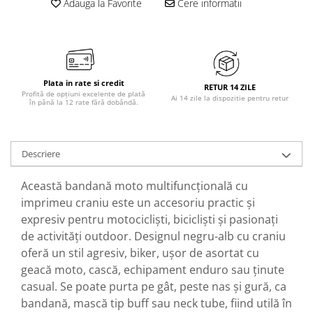
Adauga la Favorite
Cere informatii
Plata in rate si credit
RETUR 14 ZILE
Profită de opțiuni excelente de plată
Ai 14 zile la dispozitie pentru retur
în până la 12 rate fără dobândă.
Descriere
Această bandană moto multifuncțională cu
imprimeu craniu este un accesoriu practic și
expresiv pentru motocicliști, bicicliști și pasionați
de activități outdoor. Designul negru-alb cu craniu
oferă un stil agresiv, biker, ușor de asortat cu
geacă moto, cască, echipament enduro sau ținute
casual. Se poate purta pe gât, peste nas și gură, ca
bandană, mască tip buff sau neck tube, fiind utilă în