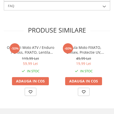
FAQ
PRODUSE SIMILARE
Ochelari Moto ATV / Enduro
Cagula Moto FIXATO,
-50%
-60%
/ Cross, FIXATO, Lentila
Unisex, Protectie UV,
Albastra, Rama Galben cu
Material elastic, respirabil,
119,99 Lei
49,99 Lei
Negru
Marime universala, Alba
59,99 Lei
19,99 Lei
IN STOC
IN STOC
ADAUGA IN COS
ADAUGA IN COS