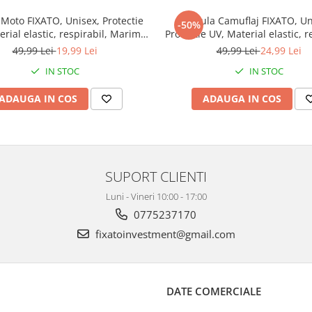
Moto FIXATO, Unisex, Protectie
Cagula Camuflaj FIXATO, Un
-50%
rial elastic, respirabil, Marime
Protectie UV, Material elastic, r
universala, Alba
Marime universala, Shadow
49,99 Lei
19,99 Lei
49,99 Lei
24,99 Lei
IN STOC
IN STOC
ADAUGA IN COS
ADAUGA IN COS
SUPORT CLIENTI
Luni - Vineri 10:00 - 17:00
0775237170
fixatoinvestment@gmail.com
DATE COMERCIALE