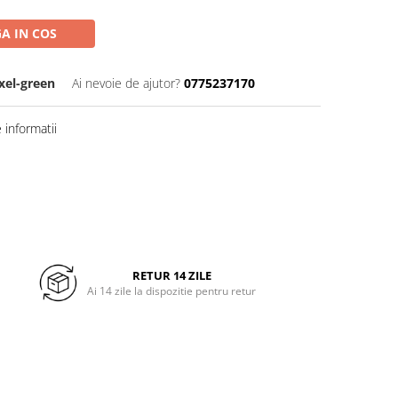
A IN COS
xel-green
Ai nevoie de ajutor?
0775237170
informatii
RETUR 14 ZILE
Ai 14 zile la dispozitie pentru retur