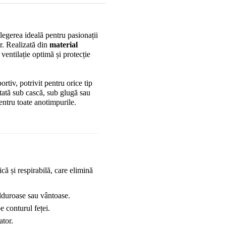
alegerea ideală pentru pasionații 
r. Realizată din 
material 
 ventilație optimă și protecție 
rtiv, potrivit pentru orice tip 
tă sub cască, sub glugă sau 
pentru toate anotimpurile.
ică și respirabilă, care elimină 
ălduroase sau vântoase.
e conturul feței.
ator.