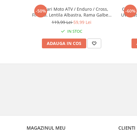
Ochelari Moto ATV / Enduro / Cross,
Cagula 
-50%
-60%
FIXATO, Lentila Albastra, Rama Galben
UV, Mate
cu Negru
119,99 Lei
59,99 Lei
IN STOC
ADAUGA IN COS
MAGAZINUL MEU
CLIENTI