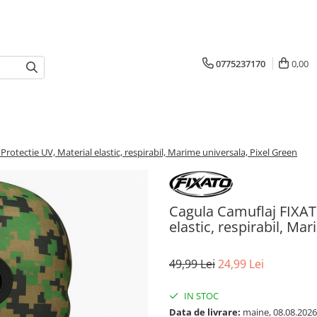
0775237170
0,00
rotectie UV, Material elastic, respirabil, Marime universala, Pixel Green
Cagula Camuflaj FIXATO
elastic, respirabil, Ma
49,99 Lei
24,99 Lei
IN STOC
Data de livrare:
maine, 08.08.2026