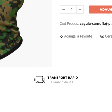
ADAUG
Cod Produs:
cagula-camuflaj-pi
Adauga la Favorite
Cere 
TRANSPORT RAPID
Livrare a doua zi