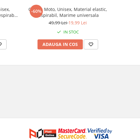
isex,
Cagula Moto, Unisex, Material elastic,
Ochelari
-60%
-50%
espirabil,
respirabil, Marime universala
FIXATO, Le
 Grey
49,99 Lei
19,99 Lei
IN STOC
ADAUGA IN COS
AD