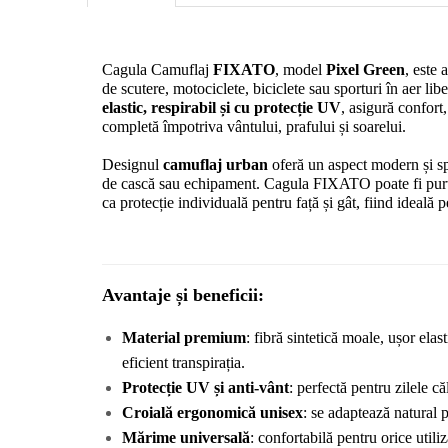
Cagula Camuflaj 
FIXATO
, model 
Pixel Green
, este 
de scutere, motociclete, biciclete sau sporturi în aer libe
elastic, respirabil și cu protecție UV
, asigură confort,
completă împotriva vântului, prafului și soarelui.
Designul 
camuflaj urban
 oferă un aspect modern și spo
de cască sau echipament. Cagula FIXATO poate fi purta
ca protecție individuală pentru față și gât, fiind ideală 
Avantaje și beneficii:
Material premium
: fibră sintetică moale, ușor elast
eficient transpirația.
Protecție UV și anti-vânt
: perfectă pentru zilele c
Croială ergonomică unisex
: se adaptează natural p
Mărime universală
: confortabilă pentru orice utiliz