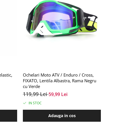
lastic,
Ochelari Moto ATV / Enduro / Cross,
Armura de 
FIXATO, Lentila Albastra, Rama Negru
Rezistenta,
cu Verde
Absorbtie 
Scuter, Mot
119,99 Lei
249,99 L
59,99 Lei
Skateboar
IN STOC
IN STOC
Adauga in cos