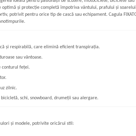
egerea ideală pentru pasionații de scutere, motociclete, biciclete sau 
ie optimă și protecție completă împotriva vântului, prafului și soarelui
tiv, potrivit pentru orice tip de cască sau echipament. Cagula FIXATO
 anotimpurile.
ică și respirabilă, care elimină eficient transpirația.
lduroase sau vântoase.
 conturul feței.
tor.
z zilnic.
 bicicletă, schi, snowboard, drumeții sau alergare.
ori și modele, potrivite oricărui stil: