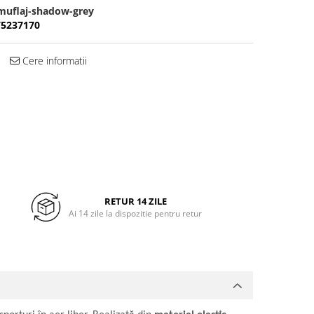
muflaj-shadow-grey
75237170
Cere informatii
RETUR 14 ZILE
Ai 14 zile la dispozitie pentru retur