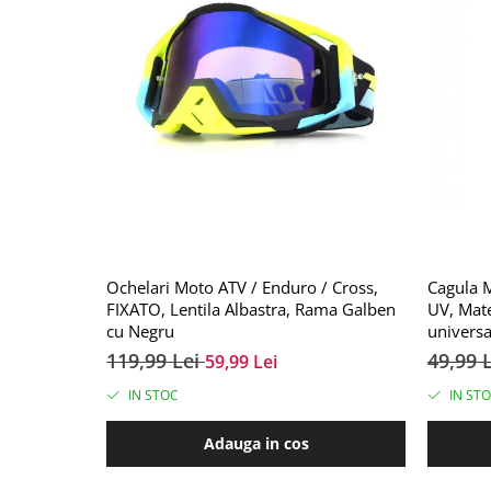
Ochelari Moto ATV / Enduro / Cross,
Cagula M
FIXATO, Lentila Albastra, Rama Galben
UV, Mate
cu Negru
universa
119,99 Lei
49,99 
59,99 Lei
IN STOC
IN ST
Adauga in cos