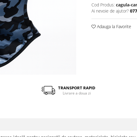
Cod Produs:
cagula-ca
Ai nevoie de ajutor?
07
Adauga la Favorite
TRANSPORT RAPID
Livrare a doua zi