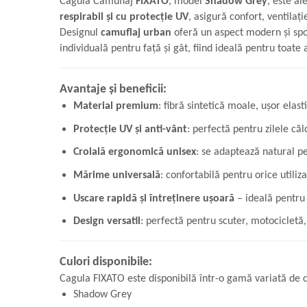
Cagula Camuflaj
FIXATO
, model
Shadow Grey
, este al
respirabil și cu protecție UV
, asigură confort, ventilaț
Designul
camuflaj urban
oferă un aspect modern și spor
individuală pentru față și gât, fiind ideală pentru toate
Avantaje și beneficii:
Material premium
: fibră sintetică moale, ușor elast
Protecție UV și anti-vânt
: perfectă pentru zilele că
Croială ergonomică unisex
: se adaptează natural pe
Mărime universală
: confortabilă pentru orice utiliza
Uscare rapidă și întreținere ușoară
– ideală pentru u
Design versatil
: perfectă pentru scuter, motocicletă,
Culori disponibile:
Cagula FIXATO este disponibilă într-o gamă variată de cul
Shadow Grey