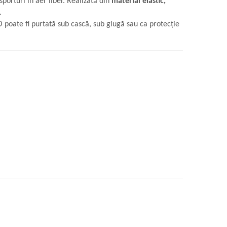
sporturi în aer liber. Realizată din
material elastic,
.
 poate fi purtată sub cască, sub glugă sau ca protecție