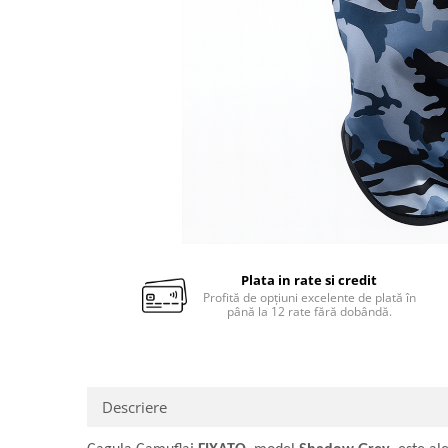
Plata in rate si credit
Profită de opțiuni excelente de plată în
până la 12 rate fără dobândă.
Descriere