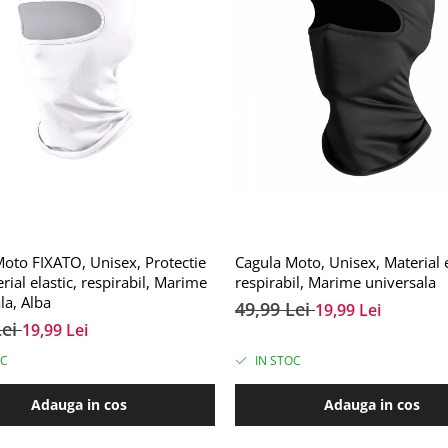
oto FIXATO, Unisex, Protectie
Cagula Moto, Unisex, Material e
rial elastic, respirabil, Marime
respirabil, Marime universala
la, Alba
49,99 Lei
19,99 Lei
Lei
19,99 Lei
OC
IN STOC
Adauga in cos
Adauga in cos