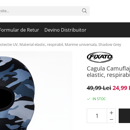
Formular de Retur
Devino Distribuitor
tectie UV, Material elastic, respirabil, Marime universala, Shadow Grey
Cagula Camuflaj
elastic, respira
49,99 Lei
24,99 
IN STOC