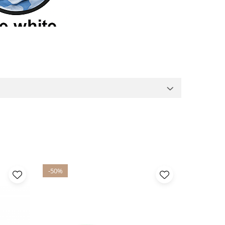
-50%
-40%