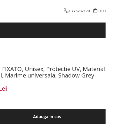
0775237170
0,00
 FIXATO, Unisex, Protectie UV, Material
bil, Marime universala, Shadow Grey
Lei
Adauga in cos