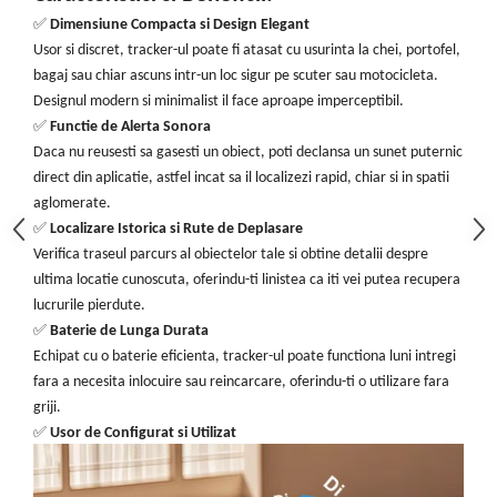
✅
Dimensiune Compacta si Design Elegant
Usor si discret, tracker-ul poate fi atasat cu usurinta la chei, portofel,
bagaj sau chiar ascuns intr-un loc sigur pe scuter sau motocicleta.
Designul modern si minimalist il face aproape imperceptibil.
✅
Functie de Alerta Sonora
Daca nu reusesti sa gasesti un obiect, poti declansa un sunet puternic
direct din aplicatie, astfel incat sa il localizezi rapid, chiar si in spatii
aglomerate.
✅
Localizare Istorica si Rute de Deplasare
Verifica traseul parcurs al obiectelor tale si obtine detalii despre
ultima locatie cunoscuta, oferindu-ti linistea ca iti vei putea recupera
lucrurile pierdute.
✅
Baterie de Lunga Durata
Echipat cu o baterie eficienta, tracker-ul poate functiona luni intregi
fara a necesita inlocuire sau reincarcare, oferindu-ti o utilizare fara
griji.
✅
Usor de Configurat si Utilizat