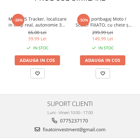
Mini GPS Tracker, localizare
Cutie portbagaj Moto /
-38%
-50%
in timp real, autonomie 365
Scuter FIXATO, cu cheie și
zile, compatibil Apple Find
sistem antifurt,
65,00 Lei
299,99 Lei
My, rezistent la apa, pentru
39x39x29cm, Negru
39,99 Lei
149,99 Lei
masini, copii, animale,
IN STOC
IN STOC
bagaje, negru, FIXATO
ADAUGA IN COS
ADAUGA IN COS
SUPORT CLIENTI
Luni - Vineri 10:00 - 17:00
0775237170
fixatoinvestment@gmail.com