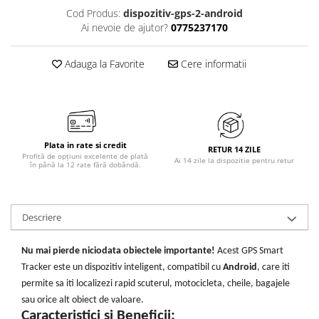
Cod Produs:
dispozitiv-gps-2-android
Ai nevoie de ajutor?
0775237170
Adauga la Favorite
Cere informatii
Plata in rate si credit
RETUR 14 ZILE
Profită de opțiuni excelente de plată
Ai 14 zile la dispozitie pentru retur
în până la 12 rate fără dobândă.
Descriere
Nu mai pierde niciodata obiectele importante!
Acest GPS Smart
Tracker este un dispozitiv inteligent, compatibil cu
Android
, care iti
permite sa iti localizezi rapid scuterul, motocicleta, cheile, bagajele
sau orice alt obiect de valoare.
Caracteristici si Beneficii: