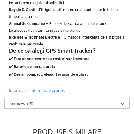
instantaneu cu ajutorul aplicatiei.
Bagaje & Genti
– Fii sigur ca stii mereu unde sunt lucrurile tale in
timpul calatoriilor.
Animal de Companie
– Prinde-l de zgarda animalului tau si
localizeaza-l cu usurinta in caz ca se pierde.
Biciclete & Trotinete Electrice
– O metoda inteligenta de a-ti proteja
vehiculele personale.
De ce sa alegi GPS Smart Tracker?
✔️
Fara abonamente sau costuri suplimentare
✔️
Baterie de lunga durata
✔️
Design compact, elegant si usor de utilizat
Informatii conformitate produs
Review-uri
(0)
PRODUSE SIMILARE