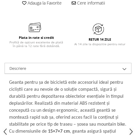
Adauga la Favorite
Cere informatii
Plata in rate si credit
RETUR 14 ZILE
Profită de opțiuni excelente de plată
Ai 14 zile la dispozitie pentru retur
în până la 12 rate fără dobândă.
Descriere
Geanta pentru șa de bicicletă este accesoriul ideal pentru
cicliștii care au nevoie de o soluție compactă, sigură și
durabilă pentru depozitarea obiectelor esențiale în timpul
deplasărilor. Realizată din material ABS rezistent și
concepută cu un design ergonomic, această geantă se
montează rapid sub șa, oferind acces facil la conținut și
stabilitate pe orice tip de traseu – șosea sau mountain bike.
Cu dimensiunile de
15×7×7 cm
, geanta asigură spațiul