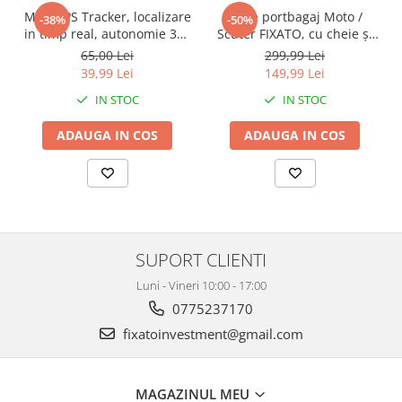
Mini GPS Tracker, localizare
Cutie portbagaj Moto /
-38%
-50%
in timp real, autonomie 365
Scuter FIXATO, cu cheie și
zile, compatibil Apple Find
sistem antifurt,
65,00 Lei
299,99 Lei
My, rezistent la apa, pentru
39x39x29cm, Negru
39,99 Lei
149,99 Lei
masini, copii, animale,
IN STOC
IN STOC
bagaje, negru, FIXATO
ADAUGA IN COS
ADAUGA IN COS
SUPORT CLIENTI
Luni - Vineri 10:00 - 17:00
0775237170
fixatoinvestment@gmail.com
MAGAZINUL MEU