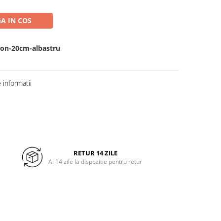
A IN COS
don-20cm-albastru
informatii
RETUR 14 ZILE
Ai 14 zile la dispozitie pentru retur