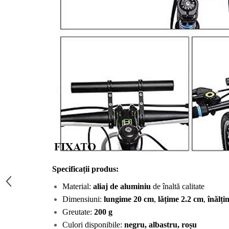
Specificații produs:
Material: 
aliaj de aluminiu
 de înaltă calitate
Dimensiuni: 
lungime 20 cm
, 
lățime 2.2 cm
, 
înălți
Greutate: 
200 g
Culori disponibile: 
negru, albastru, roșu