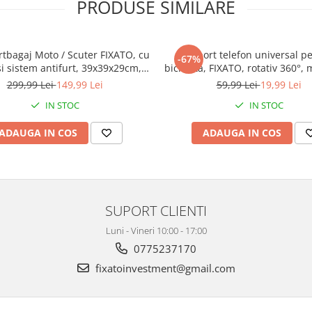
PRODUSE SIMILARE
rtbagaj Moto / Scuter FIXATO, cu
Suport telefon universal p
-67%
și sistem antifurt, 39x39x29cm,
bicicleta, FIXATO, rotativ 360°,
Negru
ghidon, silicon, compatibil bic
299,99 Lei
149,99 Lei
59,99 Lei
19,99 Lei
scuter, carut, trotineta, V
IN STOC
IN STOC
ADAUGA IN COS
ADAUGA IN COS
SUPORT CLIENTI
Luni - Vineri 10:00 - 17:00
0775237170
fixatoinvestment@gmail.com