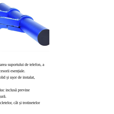
rea suportului de telefon, a 
esorii esențiale.
id și ușor de instalat, 
uc inclusă previne 
gură.
letelor, cât și trotinetelor 