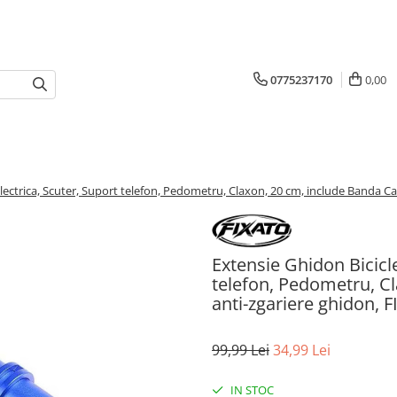
0775237170
0,00
Electrica, Scuter, Suport telefon, Pedometru, Claxon, 20 cm, include Banda C
Extensie Ghidon Bicicle
telefon, Pedometru, C
anti-zgariere ghidon, 
99,99 Lei
34,99 Lei
IN STOC