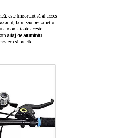
ică, este important să ai acces 
rapid și sigur la accesorii precum suportul de telefon, claxonul, farul sau pedometrul. 
ru a monta toate aceste 
din 
aliaj de aluminiu 
modern și practic.