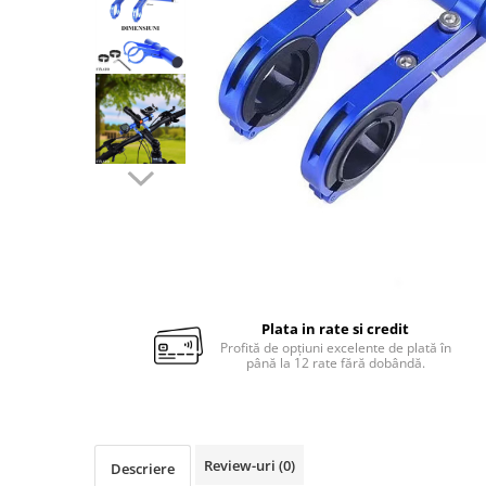
Plata in rate si credit
Profită de opțiuni excelente de plată în
până la 12 rate fără dobândă.
Review-uri
(0)
Descriere