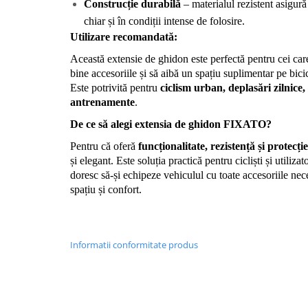
Construcție durabilă
 – materialul rezistent asigură
chiar și în condiții intense de folosire.
Utilizare recomandată:
Această extensie de ghidon este perfectă pentru cei car
bine accesoriile și să aibă un spațiu suplimentar pe bicicl
Este potrivită pentru 
ciclism urban, deplasări zilnice, 
antrenamente
.
De ce să alegi extensia de ghidon FIXATO?
Pentru că oferă 
funcționalitate, rezistență și protecție
și elegant. Este soluția practică pentru cicliști și utilizato
doresc să-și echipeze vehiculul cu toate accesoriile nec
spațiu și confort.
Informatii conformitate produs