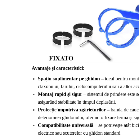
Avantaje și caracteristici:
Spațiu suplimentar pe ghidon
 – ideal pentru monta
claxonului, farului, ciclocomputerului sau a altor acc
Montaj rapid și sigur
 – sistemul de prindere este sol
asigurând stabilitate în timpul deplasării.
Protecție împotriva zgârieturilor
 – banda de cauci
deteriorarea ghidonului, oferind o fixare fermă și si
Compatibilitate universală
 – se potrivește atât bicic
electrice sau scuterelor cu ghidon standard.