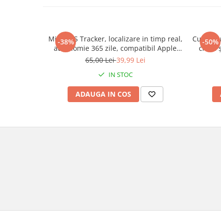
Mini GPS Tracker, localizare in timp real,
Cutie po
-38%
-50%
autonomie 365 zile, compatibil Apple
cheie 
Find My, rezistent la apa, pentru masini,
65,00 Lei
39,99 Lei
copii, animale, bagaje, negru, FIXATO
IN STOC
ADAUGA IN COS