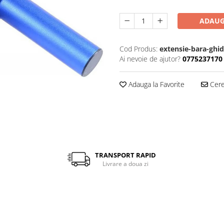
ADAUG
Cod Produs:
extensie-bara-ghi
Ai nevoie de ajutor?
0775237170
Adauga la Favorite
Cere 
TRANSPORT RAPID
Livrare a doua zi