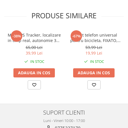
PRODUSE SIMILARE
Mini GPS Tracker, localizare
Suport telefon universal
-38%
-67%
in timp real, autonomie 365
pentru bicicleta, FIXATO,
zile, compatibil Apple Find
rotativ 360°, montaj pe
65,00 Lei
59,99 Lei
My, rezistent la apa, pentru
ghidon, silicon, compatibil
39,99 Lei
19,99 Lei
masini, copii, animale,
bicicleta, scuter, carut,
IN STOC
IN STOC
bagaje, negru, FIXATO
trotineta, Verde
ADAUGA IN COS
ADAUGA IN COS
SUPORT CLIENTI
Luni - Vineri 10:00 - 17:00
0775237170