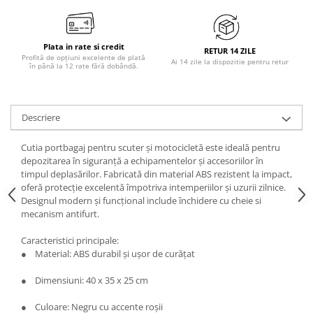
Plata in rate si credit
RETUR 14 ZILE
Profită de opțiuni excelente de plată
Ai 14 zile la dispozitie pentru retur
în până la 12 rate fără dobândă.
Descriere
Cutia portbagaj pentru scuter și motocicletă este ideală pentru
depozitarea în siguranță a echipamentelor și accesoriilor în
timpul deplasărilor. Fabricată din material ABS rezistent la impact,
oferă protecție excelentă împotriva intemperiilor și uzurii zilnice.
Designul modern și funcțional include închidere cu cheie si
mecanism antifurt.
Caracteristici principale:
● Material: ABS durabil și ușor de curățat
● Dimensiuni: 40 x 35 x 25 cm
● Culoare: Negru cu accente roșii