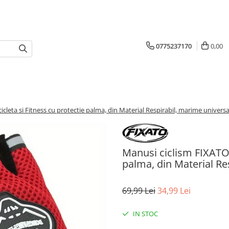
0775237170
0,00
cleta si Fitness cu protectie palma, din Material Respirabil, marime universal
Manusi ciclism FIXATO 
palma, din Material Re
69,99 Lei
34,99 Lei
IN STOC