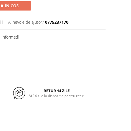
A IN COS
ii
Ai nevoie de ajutor?
0775237170
informatii
RETUR 14 ZILE
Ai 14 zile la dispozitie pentru retur