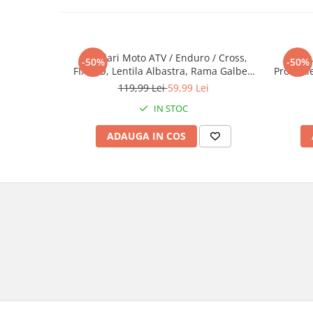
Ochelari Moto ATV / Enduro / Cross,
Cagu
-50%
-50%
FIXATO, Lentila Albastra, Rama Galben
Protecti
cu Negru
Mari
119,99 Lei
59,99 Lei
IN STOC
ADAUGA IN COS