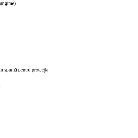
lungime)
din spumă pentru protecția 
ă