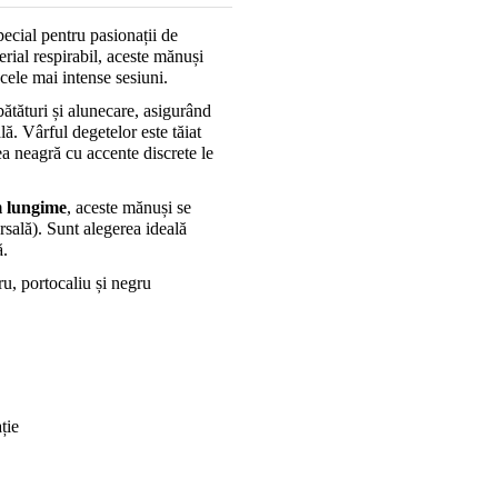
ecial pentru pasionații de 
rial respirabil, aceste mănuși 
 cele mai intense sesiuni.
bătături și alunecare, asigurând 
. Vârful degetelor este tăiat 
a neagră cu accente discrete le 
m lungime
, aceste mănuși se 
rsală). Sunt alegerea ideală 
ă.
ru, portocaliu și negru
ție