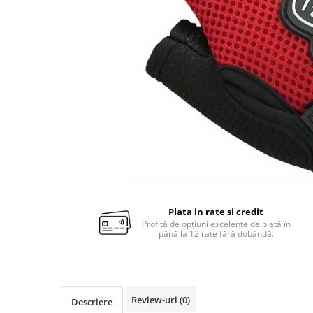
Plata in rate si credit
Profită de opțiuni excelente de plată în
până la 12 rate fără dobândă.
Review-uri
(0)
Descriere