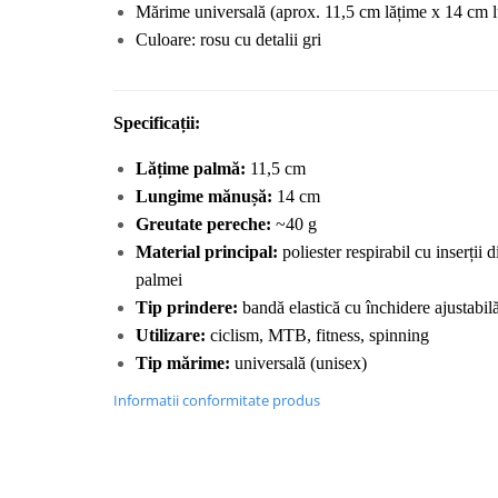
Mărime universală (aprox. 11,5 cm lățime x 14 cm 
Culoare: rosu cu detalii gri
Specificații:
Lățime palmă:
 11,5 cm
Lungime mănușă:
 14 cm
Greutate pereche:
 ~40 g
Material principal:
 poliester respirabil cu inserții 
palmei
Tip prindere:
 bandă elastică cu închidere ajustabil
Utilizare:
 ciclism, MTB, fitness, spinning
Tip mărime:
 universală (unisex)
Informatii conformitate produs