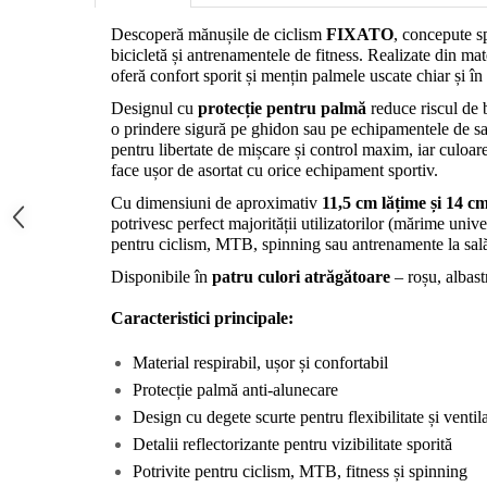
Descoperă mănușile de ciclism 
FIXATO
, concepute sp
bicicletă și antrenamentele de fitness. Realizate din mate
oferă confort sporit și mențin palmele uscate chiar și în
Designul cu 
protecție pentru palmă
 reduce riscul de 
o prindere sigură pe ghidon sau pe echipamentele de sală
pentru libertate de mișcare și control maxim, iar culoare
face ușor de asortat cu orice echipament sportiv.
Cu dimensiuni de aproximativ 
11,5 cm lățime și 14 c
potrivesc perfect majorității utilizatorilor (mărime unive
pentru ciclism, MTB, spinning sau antrenamente la sal
Disponibile în 
patru culori atrăgătoare
 – roșu, albast
Caracteristici principale:
Material respirabil, ușor și confortabil
Protecție palmă anti-alunecare
Design cu degete scurte pentru flexibilitate și ventila
Detalii reflectorizante pentru vizibilitate sporită
Potrivite pentru ciclism, MTB, fitness și spinning