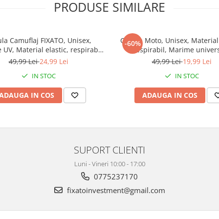
PRODUSE SIMILARE
la Camuflaj FIXATO, Unisex,
Cagula Moto, Unisex, Material 
-60%
e UV, Material elastic, respirabil,
respirabil, Marime univer
me universala, Shadow Grey
49,99 Lei
24,99 Lei
49,99 Lei
19,99 Lei
IN STOC
IN STOC
ADAUGA IN COS
ADAUGA IN COS
SUPORT CLIENTI
Luni - Vineri 10:00 - 17:00
0775237170
fixatoinvestment@gmail.com