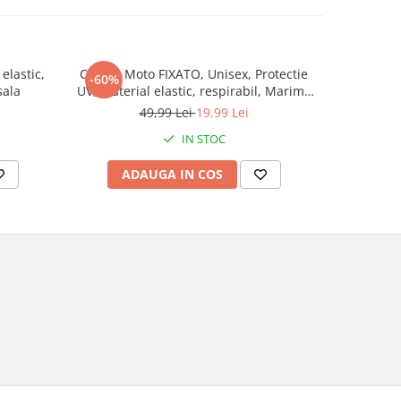
elastic,
Cagula Moto FIXATO, Unisex, Protectie
Ochelari
-60%
-50%
sala
UV, Material elastic, respirabil, Marime
FIXATO, Le
universala, Alba
49,99 Lei
19,99 Lei
IN STOC
ADAUGA IN COS
AD