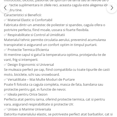
protectie suplimentara in zilele reci, aceasta cagula este alegerea ideala
pentru tine.
Caracteristici si Beneficii:
✅ Material Elastic si Confortabil
Fabricata dintr-un amestec de poliester si spandex, cagula ofera o
potrivire perfecta, fiind moale, usoara si foarte flexibila.
✅ Respirabilitate si Control al Umiditatii
Materialul tehnic permite circulatia aerului, prevenind acumularea
transpiratiei si asigurand un confort optim in timpul purtarii.
✅ Protectie Termica Eficienta
Iti mentine capul si gatul la temperatura optima, protejandu-te de
vant, frig si intemperii.
✅ Design Ergonomic si Universal
Se muleaza perfect pe cap, fiind compatibila cu toate tipurile de casti
moto, biciclete, schi sau snowboard.
✅ Versatilitate – Mai Multe Moduri de Purtare
Poate fi folosita ca cagula completa, masca de fata, bandana sau
protectie pentru gat, in functie de nevoi.
✅ Ideala pentru Orice Sezon
Perfecta atat pentru iarna, oferind protectie termica, cat si pentru
vara, asigurand respirabilitate si protectie UV.
✅ Unisex si Marime Universala
Datorita materialului elastic, se potriveste perfect atat barbatilor, cat si