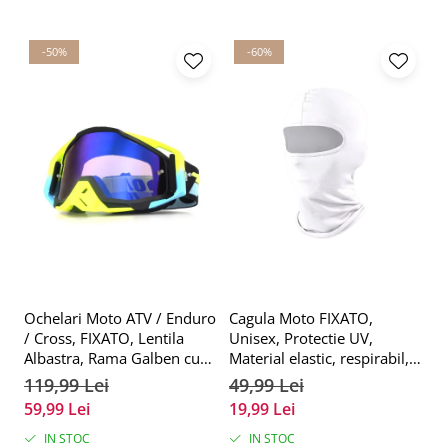
-50%
-60%
Ochelari Moto ATV / Enduro
Cagula Moto FIXATO,
C
/ Cross, FIXATO, Lentila
Unisex, Protectie UV,
Un
Albastra, Rama Galben cu
Material elastic, respirabil,
Ma
Negru
Marime universala, Alba
M
119,99 Lei
49,99 Lei
4
G
59,99 Lei
19,99 Lei
2
IN STOC
IN STOC