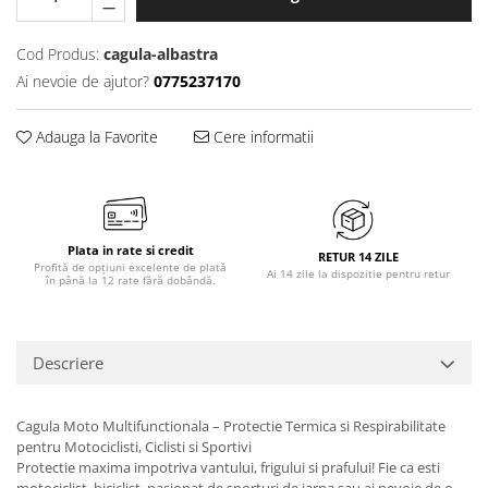
Cod Produs:
cagula-albastra
Ai nevoie de ajutor?
0775237170
Adauga la Favorite
Cere informatii
Plata in rate si credit
RETUR 14 ZILE
Profită de opțiuni excelente de plată
Ai 14 zile la dispozitie pentru retur
în până la 12 rate fără dobândă.
Descriere
Cagula Moto Multifunctionala – Protectie Termica si Respirabilitate
pentru Motociclisti, Ciclisti si Sportivi
Protectie maxima impotriva vantului, frigului si prafului! Fie ca esti
motociclist, biciclist, pasionat de sporturi de iarna sau ai nevoie de o