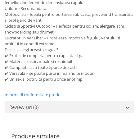
femeilor, indiferent de dimensiunea capului.
Utilizare Recomandata:
Motociclisti – Ideala pentru purtarea sub casca, prevenind transpiratia
si protejand de vant.
Ciclisti si Sportivi Outdoor – Perfecta pentru ciclism, alergare, schi,
snowboarding sau drumetii.
Lucratori in Aer Liber – Protejeaza impotriva frigului, vantului si
prafului in conditii extreme.
De ce sa alegi aceasta cagula?
✔️ Protectie completa pentru cap, fata si gat
✔️ Material elastic, moale si respirabil
✔️ Compatibila cu toate tipurile de casti
✔️ Versatila – se poate purta in mai multe moduri
✔️ Unisex si potrivita pentru orice anotimp
Informatii conformitate produs
Review-uri
(0)
Produse similare