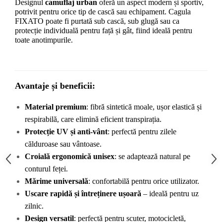
Designul 
camuflaj urban
 oferă un aspect modern și sportiv, 
potrivit pentru orice tip de cască sau echipament. Cagula 
FIXATO poate fi purtată sub cască, sub glugă sau ca 
protecție individuală pentru față și gât, fiind ideală pentru 
toate anotimpurile.
Avantaje și beneficii:
Material premium
: fibră sintetică moale, ușor elastică și 
respirabilă, care elimină eficient transpirația.
Protecție UV și anti-vânt
: perfectă pentru zilele 
călduroase sau vântoase.
Croială ergonomică unisex
: se adaptează natural pe 
conturul feței.
Mărime universală
: confortabilă pentru orice utilizator.
Uscare rapidă și întreținere ușoară
 – ideală pentru uz 
zilnic.
Design versatil
: perfectă pentru scuter, motocicletă, 