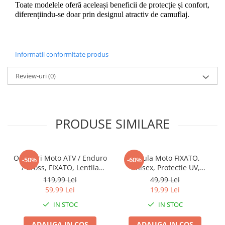
Toate modelele oferă aceleași beneficii de protecție și confort, 
diferențiindu-se doar prin designul atractiv de camuflaj.
Informatii conformitate produs
Review-uri
(0)
PRODUSE SIMILARE
Ochelari Moto ATV / Enduro
Cagula Moto FIXATO,
-50%
-60%
/ Cross, FIXATO, Lentila
Unisex, Protectie UV,
Albastra, Rama Galben cu
Material elastic, respirabil,
119,99 Lei
49,99 Lei
Negru
Marime universala, Alba
59,99 Lei
19,99 Lei
IN STOC
IN STOC
ADAUGA IN COS
ADAUGA IN COS