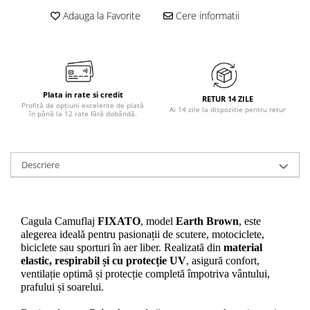
Adauga la Favorite
Cere informatii
Plata in rate si credit
RETUR 14 ZILE
Profită de opțiuni excelente de plată
Ai 14 zile la dispozitie pentru retur
în până la 12 rate fără dobândă.
Descriere
Cagula Camuflaj 
FIXATO
, model 
Earth Brown
, este 
alegerea ideală pentru pasionații de scutere, motociclete, 
biciclete sau sporturi în aer liber. Realizată din 
material 
elastic, respirabil și cu protecție UV
, asigură confort, 
ventilație optimă și protecție completă împotriva vântului, 
prafului și soarelui.