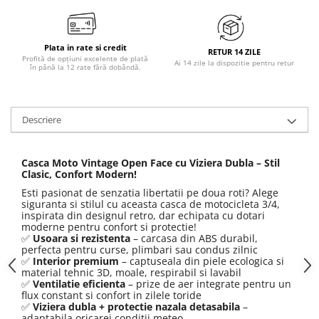
Plata in rate si credit
RETUR 14 ZILE
Profită de opțiuni excelente de plată
Ai 14 zile la dispozitie pentru retur
în până la 12 rate fără dobândă.
Descriere
Casca Moto Vintage Open Face cu Viziera Dubla – Stil 
Clasic, Confort Modern!
Esti pasionat de senzatia libertatii pe doua roti? Alege 
siguranta si stilul cu aceasta casca de motocicleta 3/4, 
inspirata din designul retro, dar echipata cu dotari 
moderne pentru confort si protectie!
Usoara si rezistenta
 – carcasa din ABS durabil, 
✅
perfecta pentru curse, plimbari sau condus zilnic
Interior premium
 – captuseala din piele ecologica si 
✅
material tehnic 3D, moale, respirabil si lavabil
Ventilatie eficienta
 – prize de aer integrate pentru un 
✅
flux constant si confort in zilele toride
Viziera dubla + protectie nazala detasabila
 – 
✅
adaptabila oricarei conditii meteo