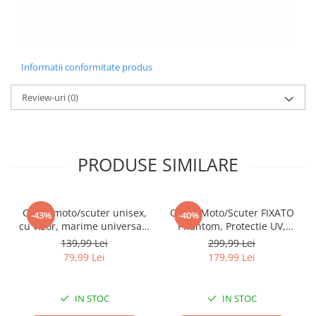
Informatii conformitate produs
Review-uri
(0)
PRODUSE SIMILARE
Casca moto/scuter unisex,
Casca Moto/Scuter FIXATO
-43%
-40%
cu vizor, marime universala
Phantom, Protectie UV,
55-60cm, gri, FIXATO
Viziera Dubla, Ventilatie
139,99 Lei
299,99 Lei
buna si permeabilitate la
79,99 Lei
179,99 Lei
aer, Marime universala 59-
62 cm, Negru Argintiu
IN STOC
IN STOC