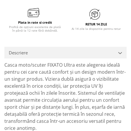
Plata in rate si credit
RETUR 14 ZILE
Profită de opțiuni excelente de plată
Ai 14 zile la dispozitie pentru retur
în până la 12 rate fără dobândă.
Descriere
Casca moto/scuter FIXATO Ultra este alegerea ideală
pentru cei care caută confort și un design modern într-
un singur produs. Viziera dublă asigură o vizibilitate
excelentă în orice condiții, iar protecția UV îți
protejează ochii în zilele însorite. Sistemul de ventilație
avansat permite circulația aerului pentru un confort
sporit chiar și pe distanțe lungi. În plus, eșarfa de iarnă
detașabilă oferă protecție termică în sezonul rece,
transformând casca într-un accesoriu versatil pentru
orice anotimp.