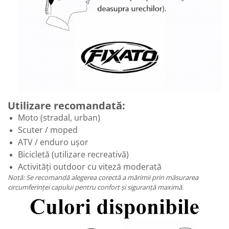
Utilizare recomandată:
Moto (stradal, urban)
Scuter / moped
ATV / enduro ușor
Bicicletă (utilizare recreativă)
Activități outdoor cu viteză moderată
Notă: Se recomandă alegerea corectă a mărimii prin măsurarea
circumferinței capului pentru confort și siguranță maximă.