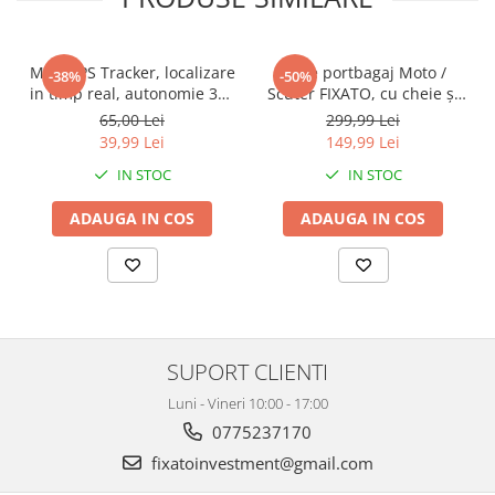
Mini GPS Tracker, localizare
Cutie portbagaj Moto /
-38%
-50%
in timp real, autonomie 365
Scuter FIXATO, cu cheie și
zile, compatibil Apple Find
sistem antifurt,
65,00 Lei
299,99 Lei
My, rezistent la apa, pentru
39x39x29cm, Negru
39,99 Lei
149,99 Lei
masini, copii, animale,
IN STOC
IN STOC
bagaje, negru, FIXATO
ADAUGA IN COS
ADAUGA IN COS
SUPORT CLIENTI
Luni - Vineri 10:00 - 17:00
0775237170
fixatoinvestment@gmail.com