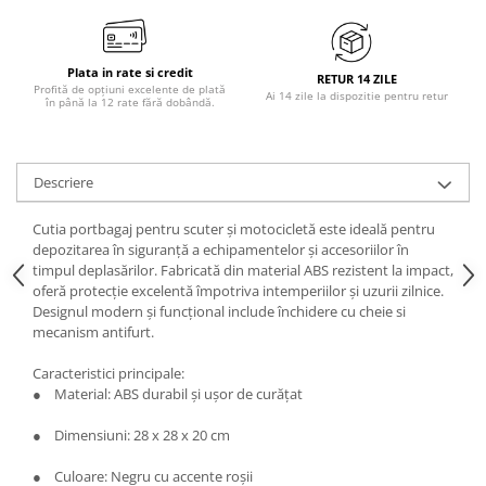
Plata in rate si credit
RETUR 14 ZILE
Profită de opțiuni excelente de plată
Ai 14 zile la dispozitie pentru retur
în până la 12 rate fără dobândă.
Descriere
Cutia portbagaj pentru scuter și motocicletă este ideală pentru
depozitarea în siguranță a echipamentelor și accesoriilor în
timpul deplasărilor. Fabricată din material ABS rezistent la impact,
oferă protecție excelentă împotriva intemperiilor și uzurii zilnice.
Designul modern și funcțional include închidere cu cheie si
mecanism antifurt.
Caracteristici principale:
● Material: ABS durabil și ușor de curățat
● Dimensiuni: 28 x 28 x 20 cm
● Culoare: Negru cu accente roșii