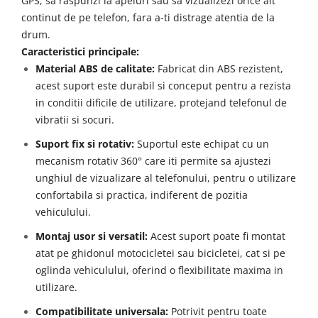
GPS, sa raspunzi la apeluri sau sa vizualizezi orice alt
continut de pe telefon, fara a-ti distrage atentia de la
drum.
Caracteristici principale:
Material ABS de calitate:
Fabricat din ABS rezistent,
acest suport este durabil si conceput pentru a rezista
in conditii dificile de utilizare, protejand telefonul de
vibratii si socuri.
Suport fix si rotativ:
Suportul este echipat cu un
mecanism rotativ 360° care iti permite sa ajustezi
unghiul de vizualizare al telefonului, pentru o utilizare
confortabila si practica, indiferent de pozitia
vehiculului.
Montaj usor si versatil:
Acest suport poate fi montat
atat pe ghidonul motocicletei sau bicicletei, cat si pe
oglinda vehiculului, oferind o flexibilitate maxima in
utilizare.
Compatibilitate universala:
Potrivit pentru toate