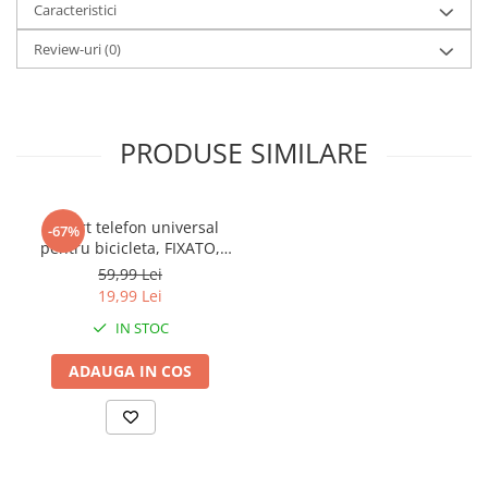
Caracteristici
Review-uri
(0)
PRODUSE SIMILARE
Suport telefon universal
-67%
pentru bicicleta, FIXATO,
rotativ 360°, montaj pe
59,99 Lei
ghidon, silicon, compatibil
19,99 Lei
bicicleta, scuter, carut,
IN STOC
trotineta, Verde
ADAUGA IN COS