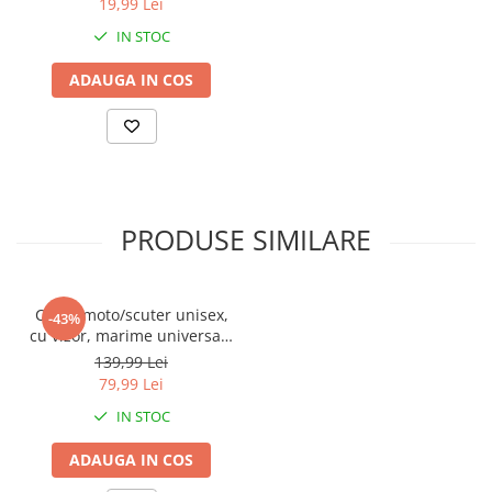
19,99 Lei
IN STOC
ADAUGA IN COS
PRODUSE SIMILARE
Casca moto/scuter unisex,
-43%
cu vizor, marime universala
55-60cm, gri, FIXATO
139,99 Lei
79,99 Lei
IN STOC
ADAUGA IN COS