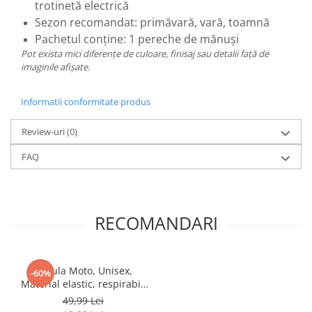
trotinetă electrică
Sezon recomandat: primăvară, vară, toamnă
Pachetul conține: 1 pereche de mănuși
Pot exista mici diferențe de culoare, finisaj sau detalii față de
imaginile afișate.
Informatii conformitate produs
Review-uri
(0)
FAQ
RECOMANDARI
Cagula Moto, Unisex,
-60%
Material elastic, respirabil,
Marime universala
49,99 Lei