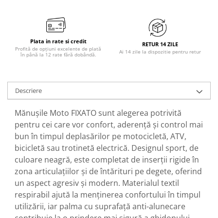
Plata in rate si credit
RETUR 14 ZILE
Profită de opțiuni excelente de plată
Ai 14 zile la dispozitie pentru retur
în până la 12 rate fără dobândă.
Descriere
Mănușile Moto FIXATO sunt alegerea potrivită
pentru cei care vor confort, aderență și control mai
bun în timpul deplasărilor pe motocicletă, ATV,
bicicletă sau trotinetă electrică. Designul sport, de
culoare neagră, este completat de inserții rigide în
zona articulațiilor și de întărituri pe degete, oferind
un aspect agresiv și modern. Materialul textil
respirabil ajută la menținerea confortului în timpul
utilizării, iar palma cu suprafață anti-alunecare
contribuie la o prindere mai sigură a ghidonului.