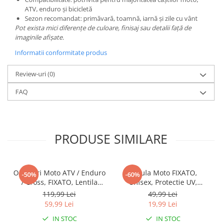
ATV, enduro și bicicletă
Sezon recomandat: primăvară, toamnă, iarnă și zile cu vânt
Pot exista mici diferențe de culoare, finisaj sau detalii față de
imaginile afișate.
Informatii conformitate produs
Review-uri
(0)
FAQ
PRODUSE SIMILARE
Ochelari Moto ATV / Enduro
Cagula Moto FIXATO,
-50%
-60%
/ Cross, FIXATO, Lentila
Unisex, Protectie UV,
Albastra, Rama Galben cu
Material elastic, respirabil,
119,99 Lei
49,99 Lei
Negru
Marime universala, Alba
59,99 Lei
19,99 Lei
IN STOC
IN STOC