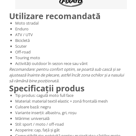
Utilizare recomandată
Moto stradal
Enduro
ATV / UTV
Bicicletă
Scuter
Off-road
Touring moto
Activități outdoor în sezon rece sau vânt
Recomandare: pentru confort optim, se poartă sub cască și se
ajustează înainte de plecare, astfel încât zona ochilor și a nasului
să rămână bine poziționată.
Specificații produs
Tip produs: cagulă moto full face
Material: material textil elastic + zonă frontală mesh
Culoare bază: negru
Variante inserții: albastru, gri, roșu
Mărime: universală
Stil: sport / moto / off-road
Acoperire: cap, față și gât
Compatibilitate: potrivită pentru majoritatea căștilor moto,