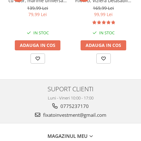
cu vizor, marime universala
FIXATO, Viziera Detasabila,
55-60cm, crem, FIXATO
Marime Universala 59-
139,99 Lei
169,99 Lei
62cm, Negru
79,99 Lei
99,99 Lei
IN STOC
IN STOC
ADAUGA IN COS
ADAUGA IN COS
SUPORT CLIENTI
Luni - Vineri 10:00 - 17:00
0775237170
fixatoinvestment@gmail.com
MAGAZINUL MEU