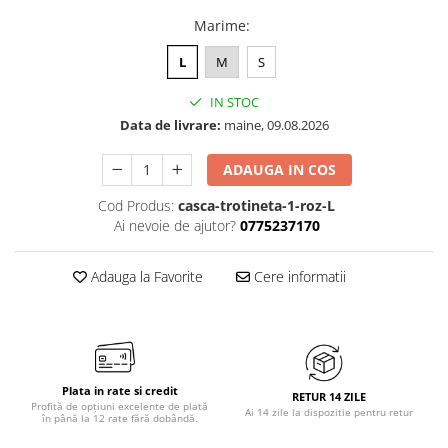
Marime
:
L
M
S
IN STOC
Data de livrare:
maine, 09.08.2026
ADAUGA IN COS
Cod Produs:
casca-trotineta-1-roz-L
Ai nevoie de ajutor?
0775237170
Adauga la Favorite
Cere informatii
Plata in rate si credit
RETUR 14 ZILE
Profită de opțiuni excelente de plată
Ai 14 zile la dispozitie pentru retur
în până la 12 rate fără dobândă.