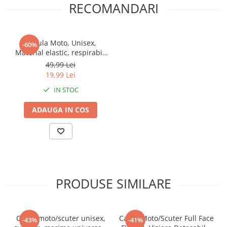
RECOMANDARI
Cagula Moto, Unisex,
-60%
Material elastic, respirabil,
Marime universala
49,99 Lei
19,99 Lei
IN STOC
ADAUGA IN COS
PRODUSE SIMILARE
Casca moto/scuter unisex,
Casca Moto/Scuter Full Face
-43%
-41%